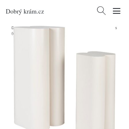
Dobrý krám.cz
Vyhledávání
Domů
/
Produkty
/
Dekorace
/
Kovové stojany na květiny v sadě 2 ks
(výška 80 cm) Shape – Zuiver