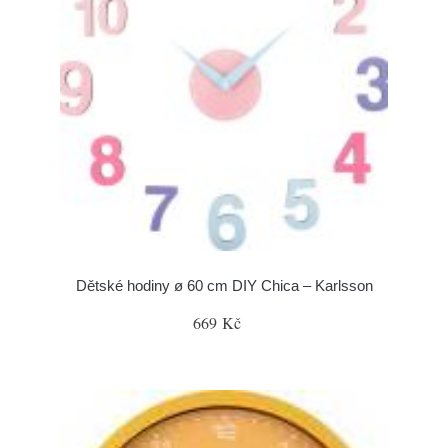
Dětské hodiny ø 60 cm DIY Chica – Karlsson
669 Kč