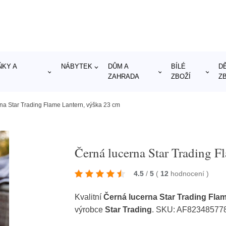
KY A
NÁBYTEK
DŮM A
BÍLÉ
D
ZAHRADA
ZBOŽÍ
Z
na Star Trading Flame Lantern, výška 23 cm
Černá lucerna Star Trading F
4.5
/
5
(
12
hodnocení
)
Kvalitní
Černá lucerna Star Trading Fla
výrobce
Star Trading
. SKU: AF82348577