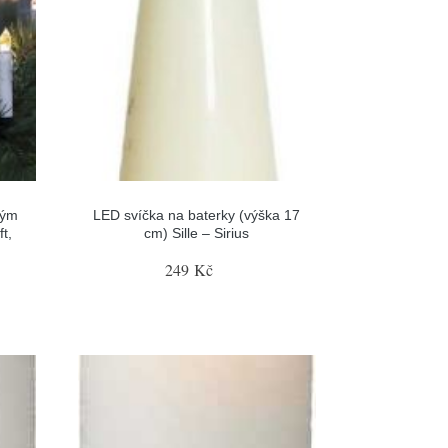
vým
LED svíčka na baterky (výška 17
t,
cm) Sille – Sirius
249 Kč