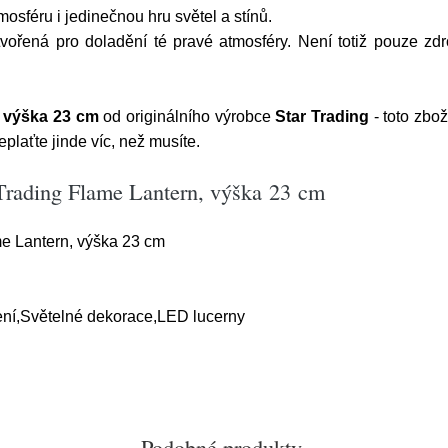
sféru i jedinečnou hru světel a stínů.
vořená pro doladění té pravé atmosféry. Není totiž pouze zdr
, výška 23 cm
od originálního výrobce
Star Trading
- toto zbo
laťte jinde víc, než musíte.
 Trading Flame Lantern, výška 23 cm
e Lantern, výška 23 cm
lení,Světelné dekorace,LED lucerny
Podobné produkty