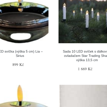
ED svíčka (výška 5 cm) Lia –
Sada 10 LED svíček s dálko
Sirius
ovladačem Star Trading Shaf
výška 13,5 cm
899 Kč
1 669 Kč