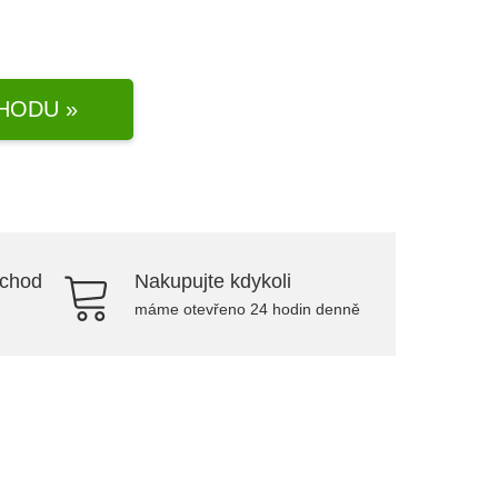
HODU »
bchod
Nakupujte kdykoli
máme otevřeno 24 hodin denně