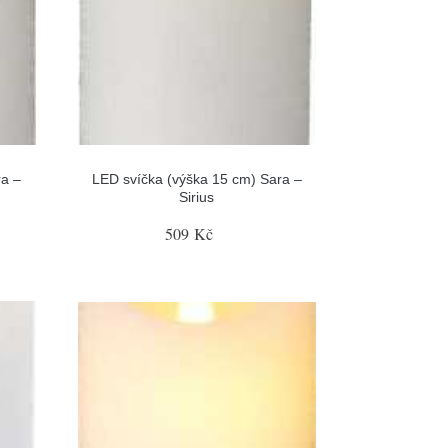
ra –
LED svíčka (výška 15 cm) Sara –
Sirius
509 Kč