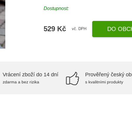
Dostupnost:
529 Kč
DO OBC
vč. DPH
Vrácení zboží do 14 dní
Prověřený český o
zdarma a bez rizika
s kvalitními produkty