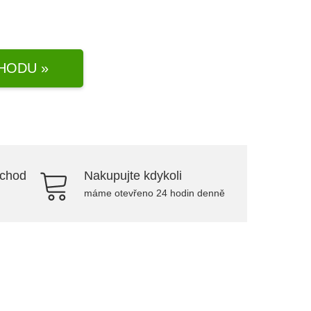
HODU »
bchod
Nakupujte kdykoli
máme otevřeno 24 hodin denně