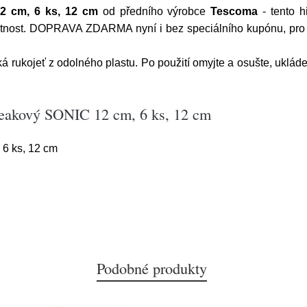
2 cm, 6 ks, 12 cm
od předního výrobce
Tescoma
- tento h
nost. DOPRAVA ZDARMA nyní i bez speciálního kupónu, pro 
cká rukojeť z odolného plastu. Po použití omyjte a osušte, uklá
teakový SONIC 12 cm, 6 ks, 12 cm
6 ks, 12 cm
Podobné produkty