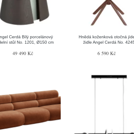
ngel Cerdá Bílý porcelánový
Hnědá koženková otočná jíde
ídelní stůl No. 1201, Ø150 cm
židle Angel Cerdá No. 424
49 490 Kč
6 590 Kč