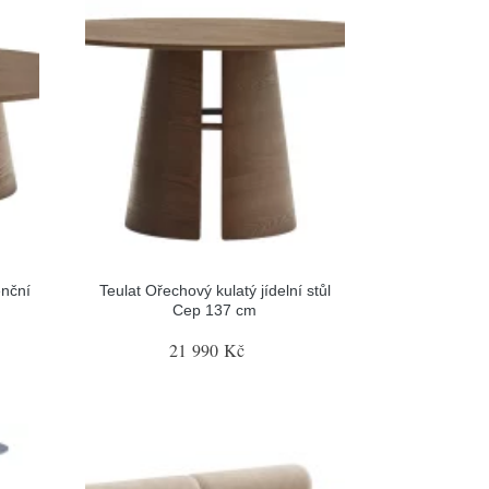
enční
Teulat Ořechový kulatý jídelní stůl
Cep 137 cm
21 990 Kč