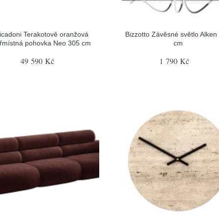
icadoni Terakotově oranžová
Bizzotto Závěsné světlo Alken
yřmístná pohovka Neo 305 cm
cm
49 590 Kč
1 790 Kč