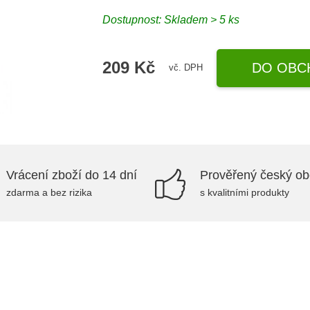
Dostupnost: Skladem > 5 ks
209 Kč
DO OBC
vč. DPH
Vrácení zboží do 14 dní
Prověřený český o
zdarma a bez rizika
s kvalitními produkty