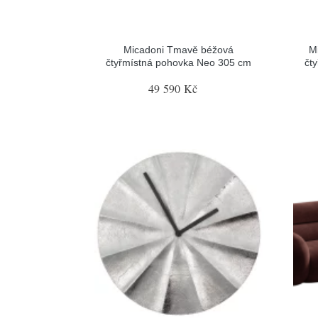
Micadoni Tmavě béžová
M
čtyřmístná pohovka Neo 305 cm
čt
49 590 Kč