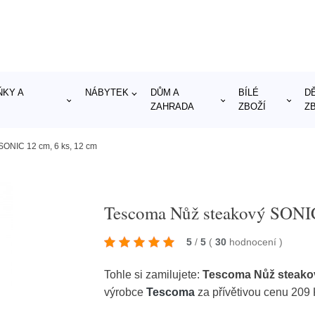
KY A
NÁBYTEK
DŮM A
BÍLÉ
D
ZAHRADA
ZBOŽÍ
Z
SONIC 12 cm, 6 ks, 12 cm
Tescoma Nůž steakový SONIC
5
/
5
(
30
hodnocení
)
Tohle si zamilujete:
Tescoma Nůž steakov
výrobce
Tescoma
za přívětivou cenu 209