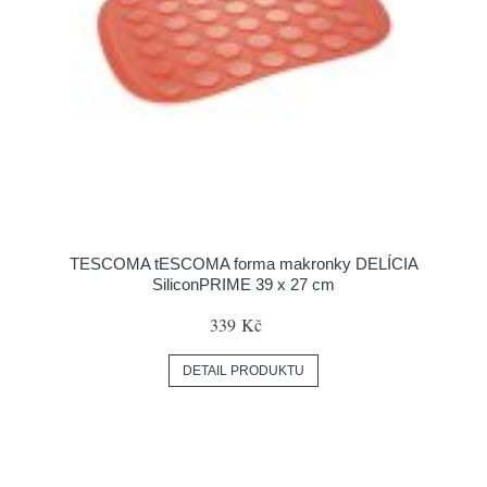
TESCOMA tESCOMA forma makronky DELÍCIA
SiliconPRIME 39 x 27 cm
339 Kč
DETAIL PRODUKTU