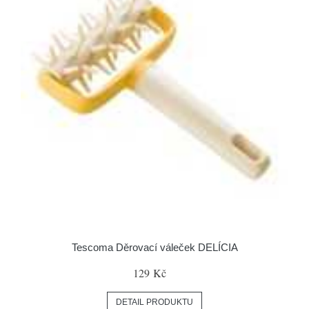
Tescoma Děrovací váleček DELÍCIA
129 Kč
DETAIL PRODUKTU