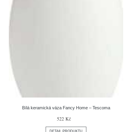
Bílá keramická váza Fancy Home – Tescoma
522 Kč
DETAIL PRODUKTU