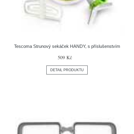
Tescoma Strunový sekáček HANDY, s příslušenstvím
509 Kč
DETAIL PRODUKTU