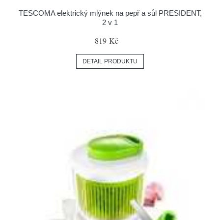
TESCOMA elektrický mlýnek na pepř a sůl PRESIDENT,
2 v 1
819 Kč
DETAIL PRODUKTU