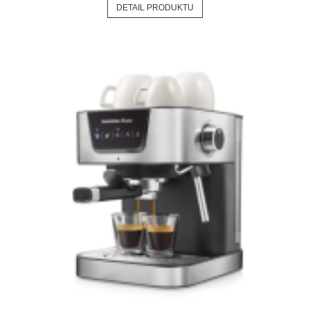
DETAIL PRODUKTU