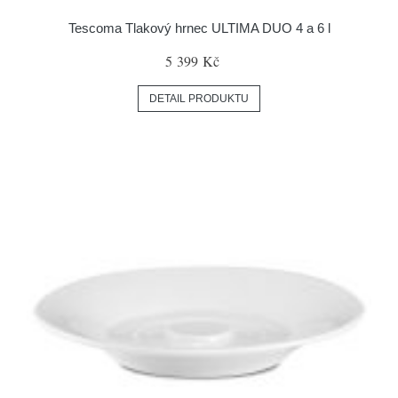
Tescoma Tlakový hrnec ULTIMA DUO 4 a 6 l
5 399 Kč
DETAIL PRODUKTU