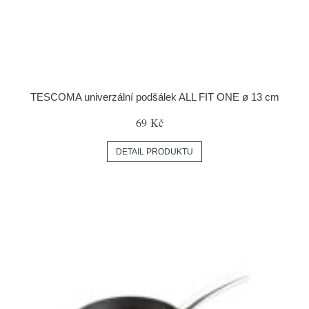
TESCOMA univerzální podšálek ALL FIT ONE ø 13 cm
69 Kč
DETAIL PRODUKTU