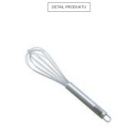
DETAIL PRODUKTU