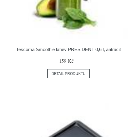
Tescoma Smoothie láhev PRESIDENT 0,6 l, antracit
159 Kč
DETAIL PRODUKTU