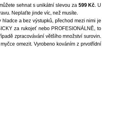
 můžete sehnat s unikátní slevou za
599 Kč
. U
avu. Neplaťte jinde víc, než musíte.
 hladce a bez výstupků, přechod mezi nimi je
KLASICKY za rukojeť nebo PROFESIONÁLNĚ, to
řípadě zpracovávání většího množství surovin.
myčce omezit. Vyrobeno kováním z prvotřídní