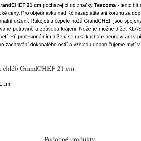
GrandCHEF 21 cm
pocházející od značky
Tescoma
- tento hit
cké ceny. Pro objednávku nad Kč nezaplatíte ani korunu za dopr
nální držení. Rukojeti a čepele nožů GrandCHEF jsou spojeny
rcované potravině a způsobu krájení. Nože je možné držet 
elí. Při profesionálním držení se ruka kuchaře neunaví ani v p
 zachování dokonalého ostří a vzhledu doporučujeme mytí v 
na chléb GrandCHEF 21 cm
1 cm
Podobné produkty