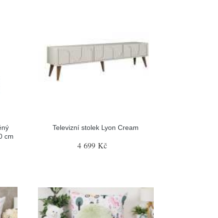
ěný
Televizní stolek Lyon Cream
20 cm
4 699 Kč