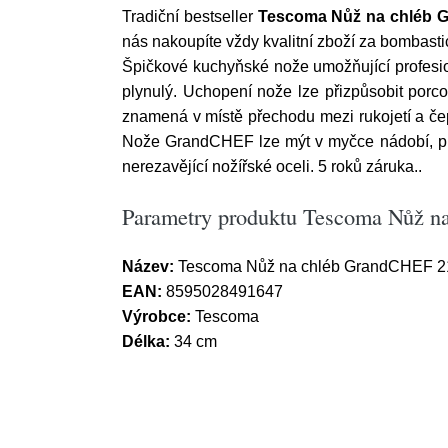
Tradiční bestseller
Tescoma Nůž na chléb 
nás nakoupíte vždy kvalitní zboží za bombasti
Špičkové kuchyňské nože umožňující profesio
plynulý. Uchopení nože lze přizpůsobit po
znamená v místě přechodu mezi rukojetí a čep
Nože GrandCHEF lze mýt v myčce nádobí, pro
nerezavějící nožířské oceli. 5 roků záruka..
Parametry produktu Tescoma Nůž 
Název:
Tescoma Nůž na chléb GrandCHEF 2
EAN:
8595028491647
Výrobce:
Tescoma
Délka:
34 cm