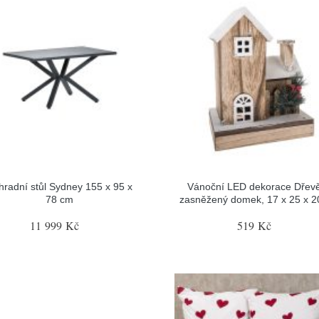
hradní stůl Sydney 155 x 95 x
Vánoční LED dekorace Dřev
78 cm
zasněžený domek, 17 x 25 x 
11 999 Kč
519 Kč