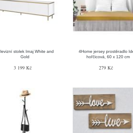
levizní stolek Imaj White and
4Home jersey prostěradlo Id
Gold
hořčicová, 60 x 120 cm
3 199 Kč
279 Kč