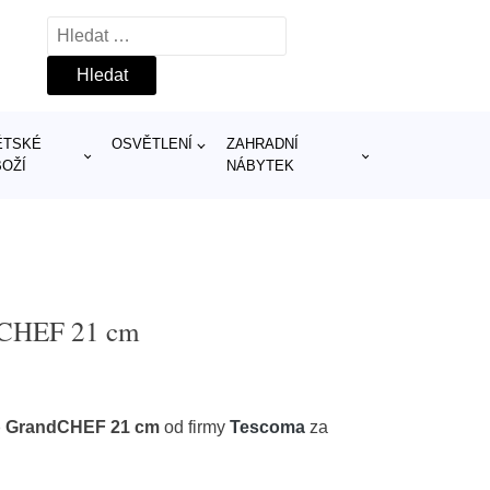
Vyhledávání
ĚTSKÉ
OSVĚTLENÍ
ZAHRADNÍ
BOŽÍ
NÁBYTEK
dCHEF 21 cm
b GrandCHEF 21 cm
od firmy
Tescoma
za