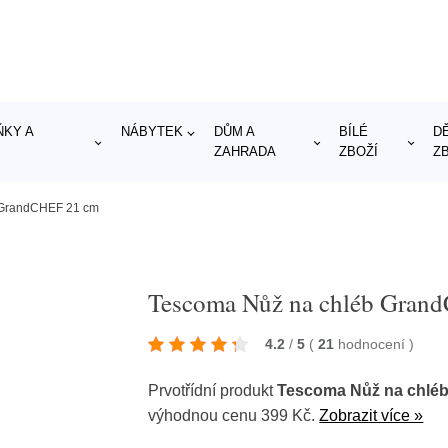
KY A
NÁBYTEK
DŮM A
BÍLÉ
D
ZAHRADA
ZBOŽÍ
Z
 GrandCHEF 21 cm
Tescoma Nůž na chléb Gran
4.2
/
5
(
21
hodnocení
)
Prvotřídní produkt
Tescoma Nůž na chlé
výhodnou cenu 399 Kč.
Zobrazit více »