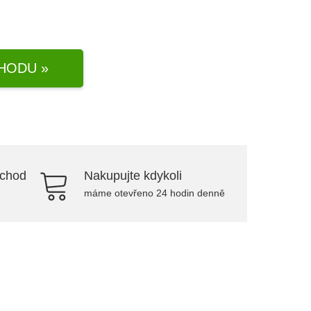
HODU »
bchod
Nakupujte kdykoli
máme otevřeno 24 hodin denně