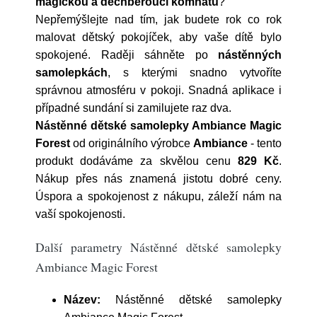
magickou a dechberoucí komnatu
?
Nepřemýšlejte nad tím, jak budete rok co rok
malovat dětský pokojíček, aby vaše dítě bylo
spokojené. Raději sáhněte po
nástěnných
samolepkách
, s kterými snadno vytvoříte
správnou atmosféru v pokoji. Snadná aplikace i
případné sundání si zamilujete raz dva.
Nástěnné dětské samolepky Ambiance Magic
Forest
od originálního výrobce
Ambiance
- tento
produkt dodáváme za skvělou cenu
829 Kč
.
Nákup přes nás znamená jistotu dobré ceny.
Úspora a spokojenost z nákupu, záleží nám na
vaší spokojenosti.
Další parametry Nástěnné dětské samolepky
Ambiance Magic Forest
Název:
Nástěnné dětské samolepky