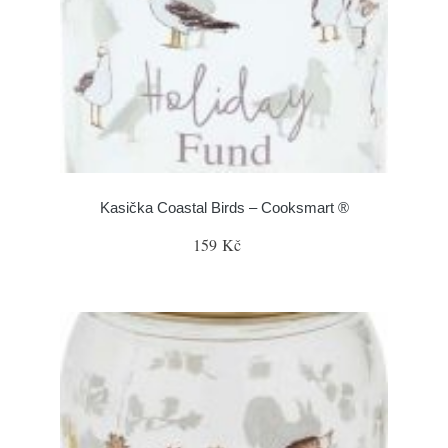
Kasička Coastal Birds – Cooksmart ®
159 Kč