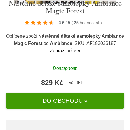
Nástěnné dětské samolepky Ambiance
Magic Forest
4.6
/
5
(
25
hodnocení
)
Oblíbené zboží
Nástěnné dětské samolepky Ambiance
Magic Forest
od
Ambiance
. SKU: AF193036187
Zobrazit více »
Dostupnost:
829 Kč
vč. DPH
DO OBCHODU »