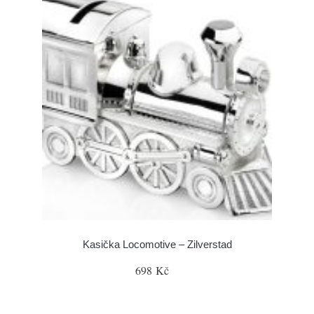
Kasička Locomotive – Zilverstad
698 Kč