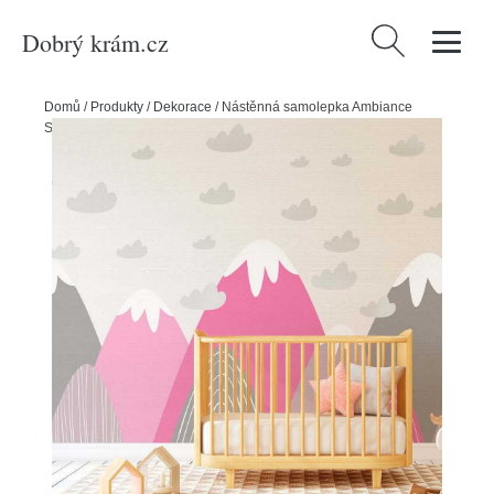
Dobrý krám.cz
Vyhledávání
Domů
/
Produkty
/
Dekorace
/
Nástěnná samolepka Ambiance
Scandinavian Giant Mountains Elika