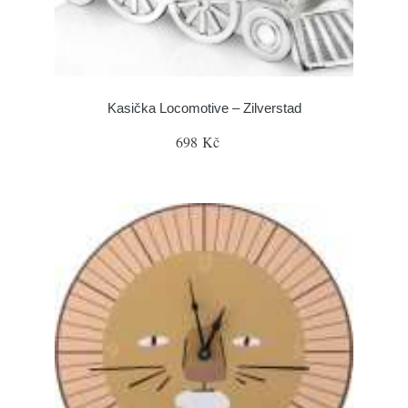
Kasička Locomotive – Zilverstad
698 Kč