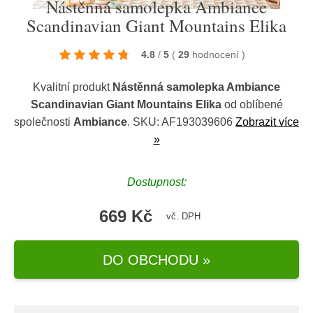
Nástěnná samolepka Ambiance
Scandinavian Giant Mountains Elika
4.8
/
5
(
29
hodnocení
)
Kvalitní produkt
Nástěnná samolepka Ambiance
Scandinavian Giant Mountains Elika
od oblíbené
společnosti
Ambiance
. SKU: AF193039606
Zobrazit více
»
Dostupnost:
669 Kč
vč. DPH
DO OBCHODU »