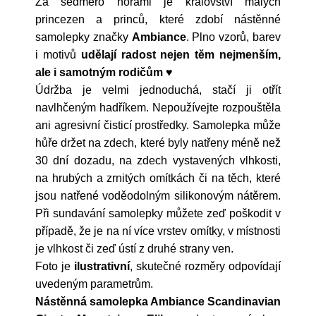
Za sedmero horami je království malých
princezen a princů, které zdobí nástěnné
samolepky značky
Ambiance
. Plno vzorů, barev
i motivů
udělají radost nejen těm nejmenším,
ale i samotným rodičům
♥
Údržba je velmi jednoduchá, stačí ji otřít
navlhčeným hadříkem. Nepoužívejte rozpouštěla
ani agresivní čisticí prostředky. Samolepka může
hůře držet na zdech, které byly natřeny méně než
30 dní dozadu, na zdech vystavených vlhkosti,
na hrubých a zrnitých omítkách či na těch, které
jsou natřené voděodolným silikonovým nátěrem.
Při sundavání samolepky můžete zeď poškodit v
případě, že je na ní více vrstev omítky, v místnosti
je vlhkost či zeď ústí z druhé strany ven.
Foto je
ilustrativní
, skutečné rozměry odpovídají
uvedeným parametrům.
Nástěnná samolepka Ambiance Scandinavian