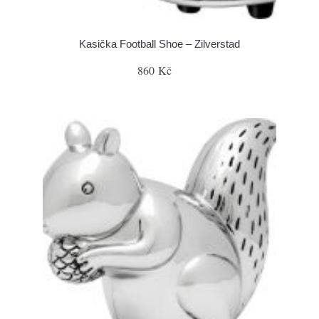
Kasička Football Shoe – Zilverstad
860 Kč