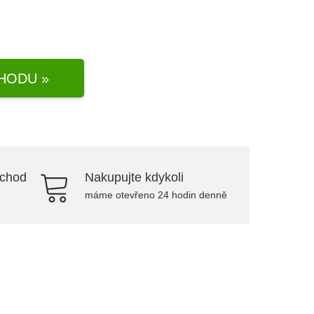
HODU »
bchod
Nakupujte kdykoli
máme otevřeno 24 hodin denně