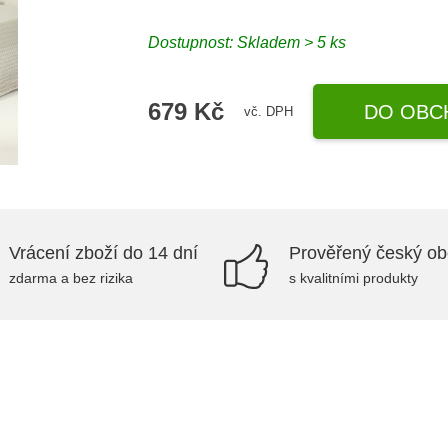
Dostupnost: Skladem > 5 ks
679 Kč
DO OBC
vč. DPH
Vrácení zboží do 14 dní
Prověřený český o
zdarma a bez rizika
s kvalitními produkty