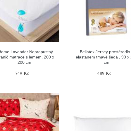
Home Lavender Nepropustný
Bellatex Jersey prostěradlo
ránič matrace s lemem, 200 x
elastanem tmavě šedá , 90 x
200 cm
cm
749 Kč
489 Kč