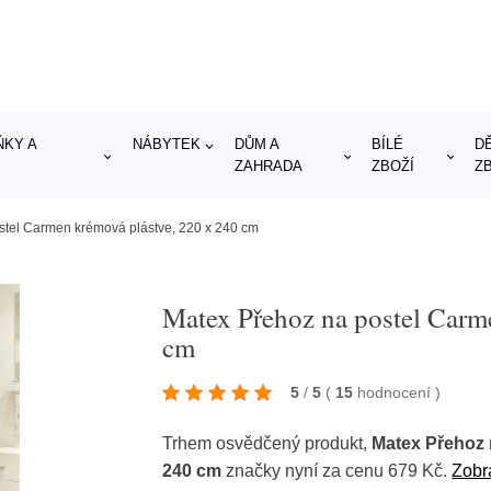
KY A
NÁBYTEK
DŮM A
BÍLÉ
D
ZAHRADA
ZBOŽÍ
Z
stel Carmen krémová plástve, 220 x 240 cm
Matex Přehoz na postel Carm
cm
5
/
5
(
15
hodnocení
)
Trhem osvědčený produkt,
Matex Přehoz 
240 cm
značky
nyní za cenu 679 Kč.
Zobra