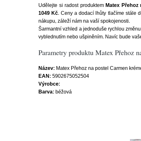
Udělejte si radost produktem
Matex Přehoz 
1049 Kč
. Ceny a dodací lhůty tlačíme stále 
nákupu, záleží nám na vaší spokojenosti.
Šarmantní vzhled a jednoduše rychlou změnu v
vyblednutím nebo ušpiněním. Navíc bude vaše 
Parametry produktu Matex Přehoz n
Název:
Matex Přehoz na postel Carmen krémo
EAN:
5902675052504
Výrobce:
Barva:
béžová