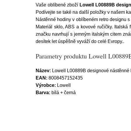
Vaše oblíbené zboží
Lowell L00889B desig
Podívejte se také na další položky v našem ka
Nástěnné hodiny v oblíbeném retro designu s 
Materiál sklo, ABS a kovové ručičky. Italská
značku navrhují s jemným italským citem znám
desítek let úspěšně vyváží do celé Evropy..
Parametry produktu Lowell L00889B
Název:
Lowell L00889B designové nástěnné 
EAN:
8008457152435
Výrobce:
Lowell
Barva:
bílá + černá