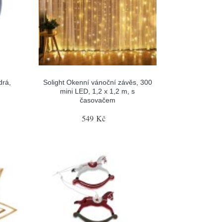
drá,
Solight Okenní vánoční závěs, 300
mini LED, 1,2 x 1,2 m, s
časovačem
549 Kč