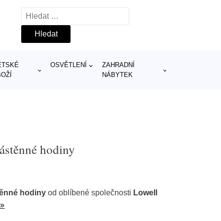
Vyhledávání
ĚTSKÉ
OSVĚTLENÍ
ZAHRADNÍ
BOŽÍ
NÁBYTEK
ástěnné hodiny
těnné hodiny
od oblíbené společnosti
Lowell
 »