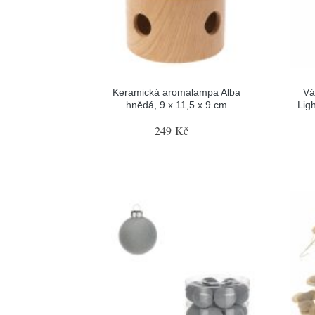
Keramická aromalampa Alba
Vá
hnědá, 9 x 11,5 x 9 cm
Lig
249 Kč