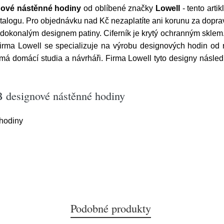
nové nástěnné hodiny
od oblíbené značky
Lowell
- tento arti
talogu. Pro objednávku nad Kč nezaplatíte ani korunu za dopravu
dokonalým designem patiny. Ciferník je krytý ochranným sklem.
 firma Lowell se specializuje na výrobu designových hodin od
á domácí studia a návrháři. Firma Lowell tyto designy následn
 designové nástěnné hodiny
hodiny
Podobné produkty