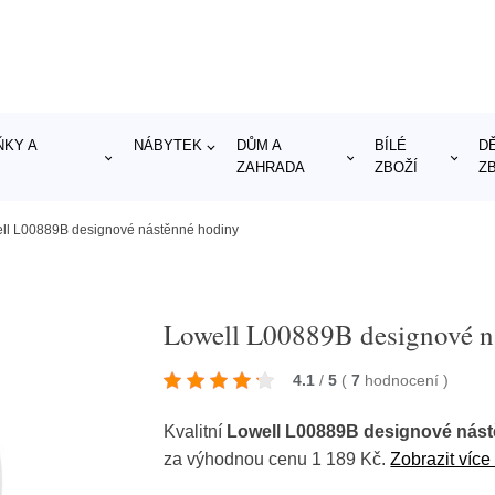
KY A
NÁBYTEK
DŮM A
BÍLÉ
D
ZAHRADA
ZBOŽÍ
Z
ll L00889B designové nástěnné hodiny
Lowell L00889B designové n
4.1
/
5
(
7
hodnocení
)
Kvalitní
Lowell L00889B designové nás
za výhodnou cenu 1 189 Kč.
Zobrazit více