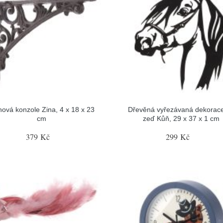
inová konzole Zina, 4 x 18 x 23
Dřevěná vyřezávaná dekorac
cm
zeď Kůň, 29 x 37 x 1 cm
379 Kč
299 Kč