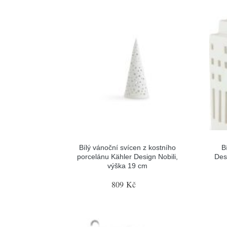
Bílý vánoční svícen z kostního
B
porcelánu Kähler Design Nobili,
Des
výška 19 cm
809 Kč