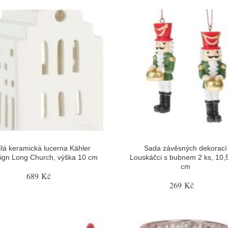
ílá keramická lucerna Kähler
Sada závěsných dekorací
ign Long Church, výška 10 cm
Louskáčci s bubnem 2 ks, 10,5
cm
689 Kč
269 Kč