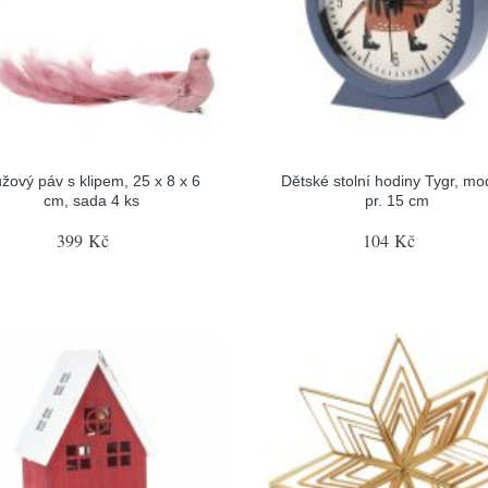
žový páv s klipem, 25 x 8 x 6
Dětské stolní hodiny Tygr, mo
cm, sada 4 ks
pr. 15 cm
399 Kč
104 Kč