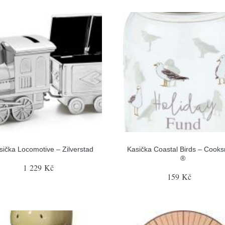
sička Locomotive – Zilverstad
Kasička Coastal Birds – Cook
®
1 229 Kč
159 Kč