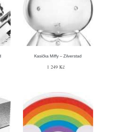
d
Kasička Miffy – Zilverstad
1 249 Kč