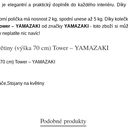
je elegantní a praktický doplněk do každého interiéru. Dík
Horní polička má nosnost 2 kg, spodní unese až 5 kg. Díky kole
 Tower – YAMAZAKI
od značky
YAMAZAKI
- toto zboží si mů
neplatíte nic navíc!
 květiny (výška 70 cm) Tower – YAMAZAKI
a 70 cm) Tower – YAMAZAKI
če,Stojany na květiny
Podobné produkty