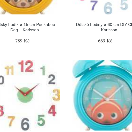
tský budík ø 15 cm Peekaboo
Dětské hodiny ø 60 cm DIY C
Dog – Karlsson
– Karlsson
789 Kč
669 Kč