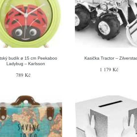
tský budík ø 15 cm Peekaboo
Kasička Tractor – Zilversta
Ladybug – Karlsson
1 179 Kč
789 Kč