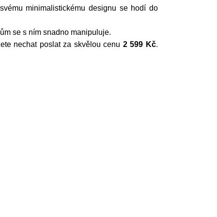
y svému minimalistickému designu se hodí do
čkům se s ním snadno manipuluje.
žete nechat poslat za skvělou cenu
2 599 Kč
.