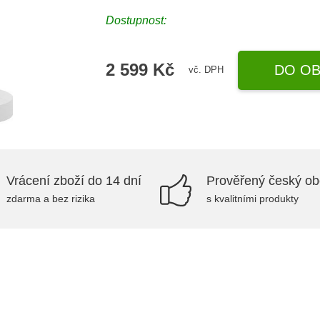
Dostupnost:
2 599 Kč
DO OB
vč. DPH
Vrácení zboží do 14 dní
Prověřený český o
zdarma a bez rizika
s kvalitními produkty