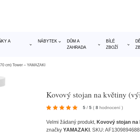
KY A
NÁBYTEK
DŮM A
BÍLÉ
D
ZAHRADA
ZBOŽÍ
Z
a 70 cm) Tower – YAMAZAKI
Kovový stojan na květiny (
5
/
5
(
8
hodnocení
)
Velmi žádaný produkt,
Kovový stojan na
značky
YAMAZAKI
. SKU: AF130989468