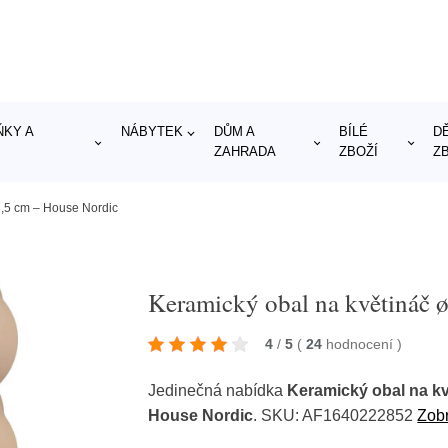
KY A
NÁBYTEK
DŮM A
BÍLÉ
D
ZAHRADA
ZBOŽÍ
Z
3,5 cm – House Nordic
Keramický obal na květináč 
4
/
5
(
24
hodnocení
)
Jedinečná nabídka
Keramický obal na kv
House Nordic
. SKU: AF1640222852
Zobr