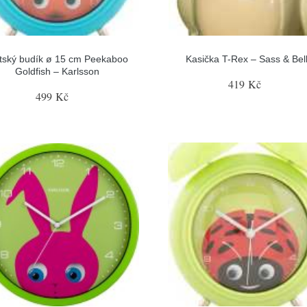
tský budík ø 15 cm Peekaboo
Kasička T-Rex – Sass & Bel
Goldfish – Karlsson
419 Kč
499 Kč