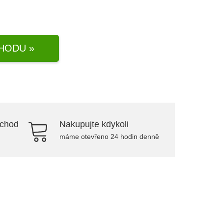
HODU »
bchod
Nakupujte kdykoli
máme otevřeno 24 hodin denně