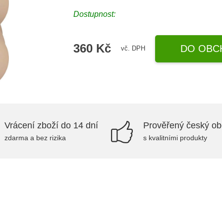
Dostupnost:
360 Kč
DO OBC
vč. DPH
Vrácení zboží do 14 dní
Prověřený český o
zdarma a bez rizika
s kvalitními produkty