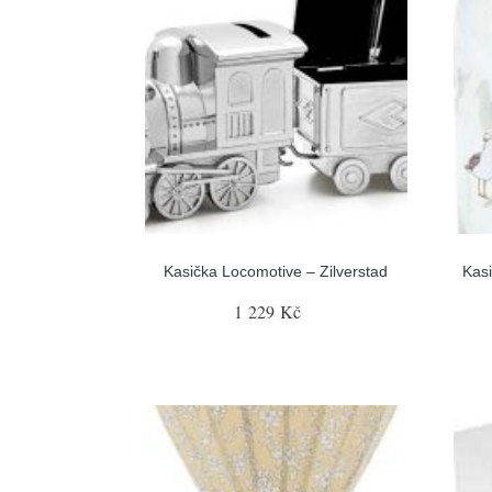
Kasička Locomotive – Zilverstad
Kasi
1 229 Kč