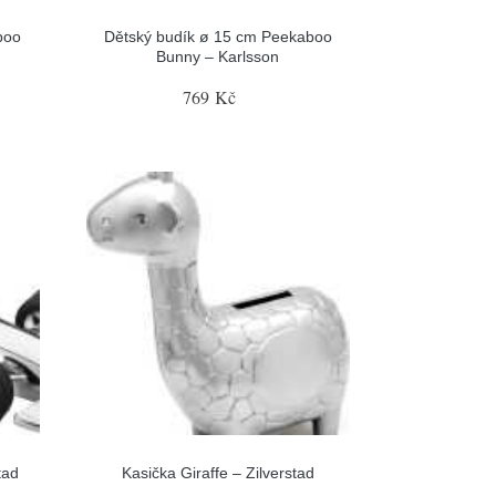
boo
Dětský budík ø 15 cm Peekaboo
Bunny – Karlsson
769 Kč
tad
Kasička Giraffe – Zilverstad