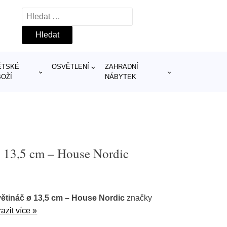
Vyhledávání
ĚTSKÉ
OSVĚTLENÍ
ZAHRADNÍ
BOŽÍ
NÁBYTEK
ø 13,5 cm – House Nordic
ětináč ø 13,5 cm – House Nordic
značky
azit více »