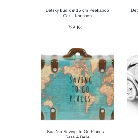
Dětský budík ø 15 cm Peekaboo
Dět
Cat – Karlsson
789 Kč
Kasička Saving To Go Places –
Sass & Belle