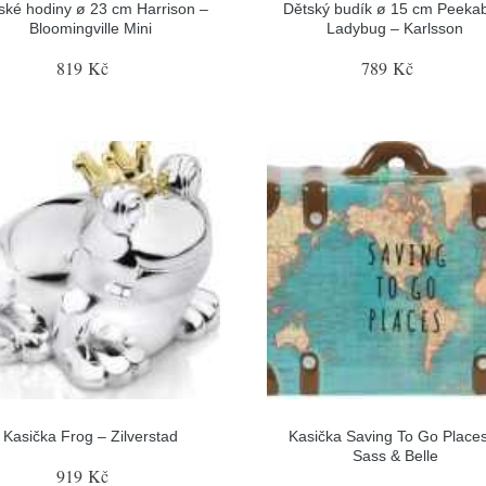
ské hodiny ø 23 cm Harrison –
Dětský budík ø 15 cm Peeka
Bloomingville Mini
Ladybug – Karlsson
819 Kč
789 Kč
Kasička Frog – Zilverstad
Kasička Saving To Go Place
Sass & Belle
919 Kč