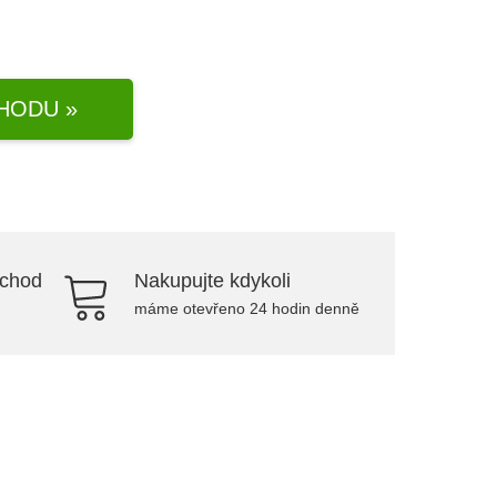
HODU »
bchod
Nakupujte kdykoli
máme otevřeno 24 hodin denně