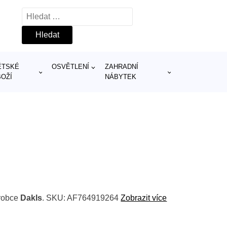
Vyhledávání
ĚTSKÉ
OSVĚTLENÍ
ZAHRADNÍ
BOŽÍ
NÁBYTEK
robce
Dakls
. SKU: AF764919264
Zobrazit více