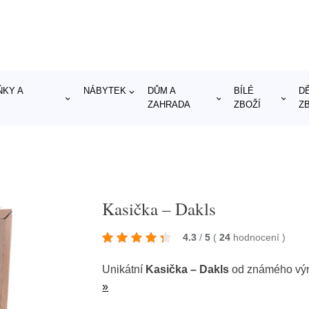
KY A
NÁBYTEK
DŮM A
BÍLÉ
D
ZAHRADA
ZBOŽÍ
Z
Kasička – Dakls
4.3
/
5
(
24
hodnocení
)
Unikátní
Kasička – Dakls
od známého vý
»