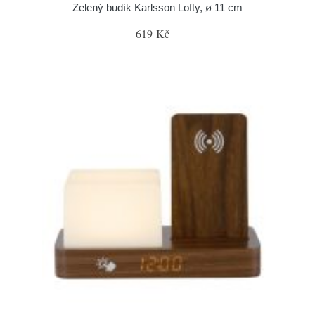
Zelený budík Karlsson Lofty, ø 11 cm
619 Kč