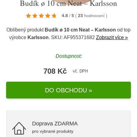
Budík ø 10 cm Neat – Karlsson
4.8
/
5
(
23
hodnocení
)
Oblíbený produkt
Budík ø 10 cm Neat – Karlsson
od top
výrobce
Karlsson
. SKU: AF955371682
Zobrazit více »
Dostupnost:
708 Kč
vč. DPH
DO OBCHODU »
Doprava ZDARMA
pro vybrané produkty