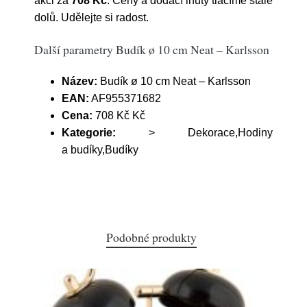
akci za
708 Kč
. Ceny a dodací lhůty tlačíme stále
dolů. Udělejte si radost.
Další parametry Budík ø 10 cm Neat – Karlsson
Název:
Budík ø 10 cm Neat – Karlsson
EAN:
AF955371682
Cena:
708 Kč Kč
Kategorie:
> Dekorace,Hodiny
a budíky,Budíky
Podobné produkty