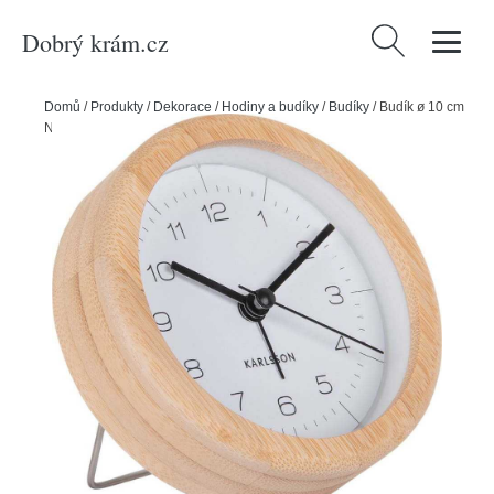
Dobrý krám.cz
Vyhledávání
Domů
/
Produkty
/
Dekorace
/
Hodiny a budíky
/
Budíky
/
Budík ø 10 cm
Neat – Karlsson