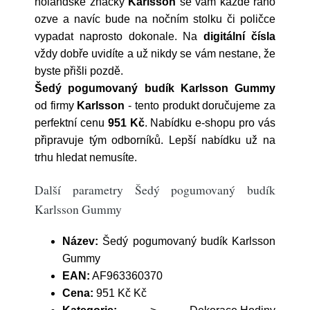
holandské značky
Karlsson
se vám každé ráno
ozve a navíc bude na nočním stolku či poličce
vypadat naprosto dokonale. Na
digitální čísla
vždy dobře uvidíte a už nikdy se vám nestane, že
byste přišli pozdě.
Šedý pogumovaný budík Karlsson Gummy
od firmy
Karlsson
- tento produkt doručujeme za
perfektní cenu
951 Kč
. Nabídku e-shopu pro vás
připravuje tým odborníků. Lepší nabídku už na
trhu hledat nemusíte.
Další parametry Šedý pogumovaný budík
Karlsson Gummy
Název:
Šedý pogumovaný budík Karlsson
Gummy
EAN:
AF963360370
Cena:
951 Kč Kč