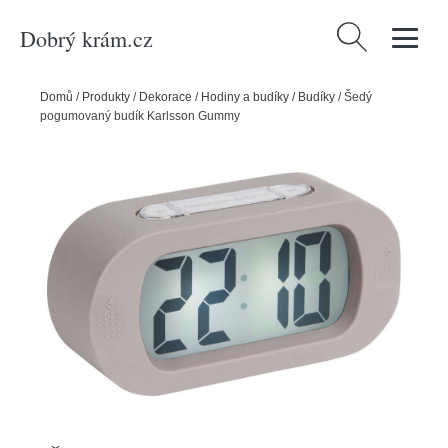
Dobrý krám.cz
Vyhledávání
Domů
/
Produkty
/
Dekorace
/
Hodiny a budíky
/
Budíky
/
Šedý
pogumovaný budík Karlsson Gummy