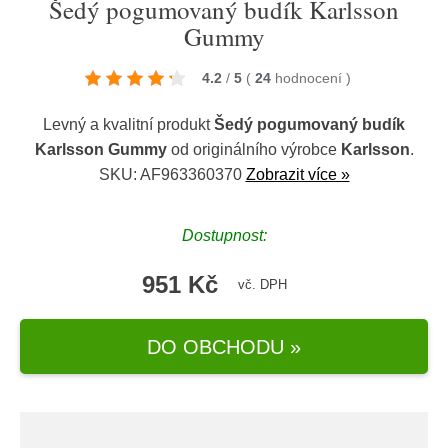
Šedý pogumovaný budík Karlsson
Gummy
4.2
/
5
(
24
hodnocení
)
Levný a kvalitní produkt
Šedý pogumovaný budík
Karlsson Gummy
od originálního výrobce
Karlsson
.
SKU: AF963360370
Zobrazit více »
Dostupnost:
951 Kč
vč. DPH
DO OBCHODU »