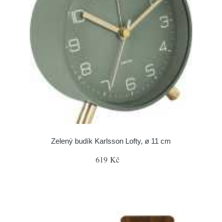
Zelený budík Karlsson Lofty, ø 11 cm
619 Kč