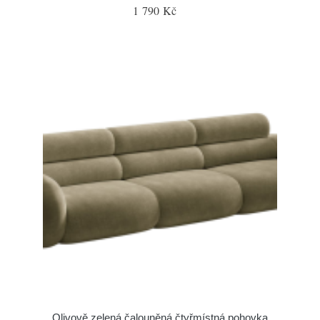
1 790 Kč
Olivově zelená čalouněná čtyřmístná pohovka