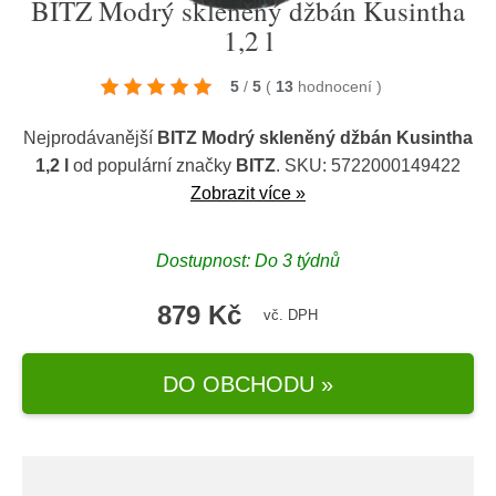
BITZ Modrý skleněný džbán Kusintha
1,2 l
5
/
5
(
13
hodnocení
)
Nejprodávanější
BITZ Modrý skleněný džbán Kusintha
1,2 l
od populární značky
BITZ
. SKU: 5722000149422
Zobrazit více »
Dostupnost: Do 3 týdnů
879 Kč
vč. DPH
DO OBCHODU »