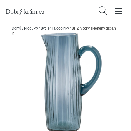
Dobrý krám.cz
Vyhledávání
Domů
/
Produkty
/
Bydlení a doplňky
/
BITZ Modrý skleněný džbán
Kusintha 1,2 l