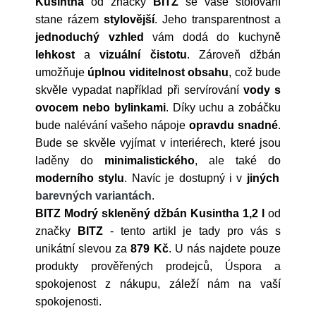
Kusintha
od značky
BITZ
se vaše stolování
stane rázem
stylovější
. Jeho transparentnost a
jednoduchý
vzhled
vám dodá do kuchyně
lehkost
a
vizuální čistotu
. Zároveň džbán
umožňuje
úplnou
viditelnost
obsahu
, což bude
skvěle vypadat například při servírování
vody s
ovocem nebo bylinkami
. Díky uchu a zobáčku
bude nalévání vašeho nápoje
opravdu snadné
.
Bude se skvěle vyjímat v interiérech, které jsou
laděny do
minimalistického
, ale také do
moderního stylu
. Navíc je dostupný i v
jiných
barevných variantách
.
BITZ Modrý skleněný džbán Kusintha 1,2 l
od
značky
BITZ
- tento artikl je tady pro vás s
unikátní slevou za
879 Kč
. U nás najdete pouze
produkty prověřených prodejců, Úspora a
spokojenost z nákupu, záleží nám na vaší
spokojenosti.