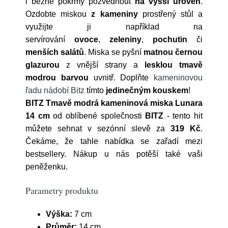
i běžné pokrmy pozvednout
na vyšší úroveň
.
Ozdobte miskou
z kameniny
prostřený stůl a
využijte ji například na
servírování
ovoce
,
zeleniny
,
pochutin
či
menších salátů
. Miska se pyšní
matnou černou
glazurou
z vnější strany a
lesklou tmavě
modrou barvou
uvnitř. Doplňte
kameninovou
řadu nádobí Bitz
tímto
jedinečným kouskem
!
BITZ Tmavě modrá kameninová miska Lunara
14 cm
od oblíbené společnosti
BITZ
- tento hit
můžete sehnat v sezónní slevě za
319 Kč
.
Čekáme, že tahle nabídka se zařadí mezi
bestsellery. Nákup u nás potěší také vaši
peněženku.
Parametry produktu
Výška:
7 cm
Průměr:
14 cm