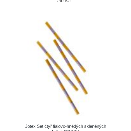
790 Kč
Jotex Set čtyř fialovo-hnědých skleněných