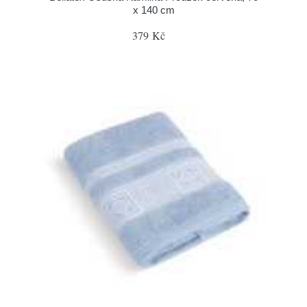
x 140 cm
379 Kč