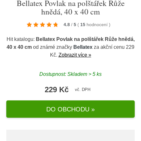
Bellatex Povlak na polštářek Růže
hnědá, 40 x 40 cm
4.8
/
5
(
15
hodnocení
)
Hit katalogu:
Bellatex Povlak na polštářek Růže hnědá,
40 x 40 cm
od známé značky
Bellatex
za akční cenu 229
Kč.
Zobrazit více »
Dostupnost: Skladem > 5 ks
229 Kč
vč. DPH
DO OBCHODU »