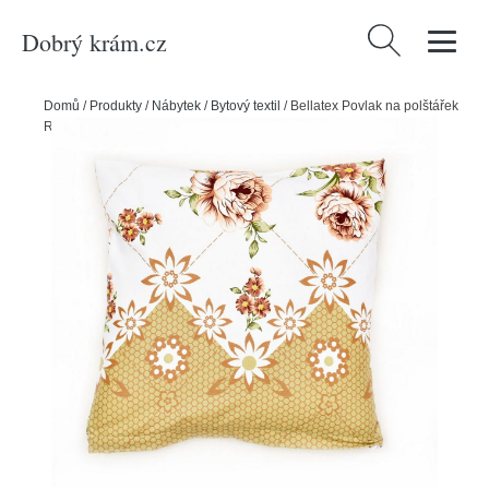
Dobrý krám.cz
Vyhledávání
Domů
/
Produkty
/
Nábytek
/
Bytový textil
/
Bellatex Povlak na polštářek
Růže hnědá, 40 x 40 cm