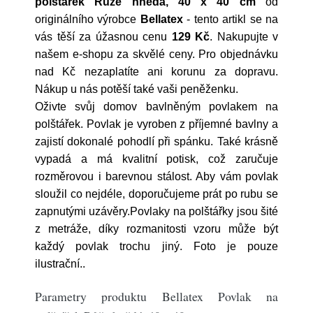
polštářek Růže hnědá, 40 x 40 cm
od
originálního výrobce
Bellatex
- tento artikl se na
vás těší za úžasnou cenu
129 Kč
. Nakupujte v
našem e-shopu za skvělé ceny. Pro objednávku
nad Kč nezaplatíte ani korunu za dopravu.
Nákup u nás potěší také vaši peněženku.
Oživte svůj domov bavlněným povlakem na
polštářek. Povlak je vyroben z příjemné bavlny a
zajistí dokonalé pohodlí při spánku. Také krásně
vypadá a má kvalitní potisk, což zaručuje
rozměrovou i barevnou stálost. Aby vám povlak
sloužil co nejdéle, doporučujeme prát po rubu se
zapnutými uzávěry.Povlaky na polštářky jsou šité
z metráže, díky rozmanitosti vzoru může být
každý povlak trochu jiný. Foto je pouze
ilustrační..
Parametry produktu Bellatex Povlak na