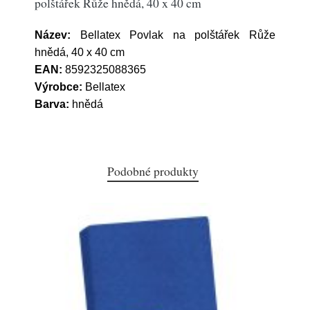
polštářek Růže hnědá, 40 x 40 cm
Název:
Bellatex Povlak na polštářek Růže
hnědá, 40 x 40 cm
EAN:
8592325088365
Výrobce:
Bellatex
Barva:
hnědá
Podobné produkty