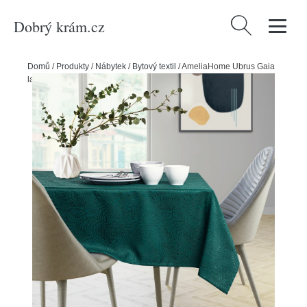
Dobrý krám.cz
Vyhledávání
Domů
/
Produkty
/
Nábytek
/
Bytový textil
/
AmeliaHome Ubrus Gaia
lahvově zelená, 110 x 110 cm