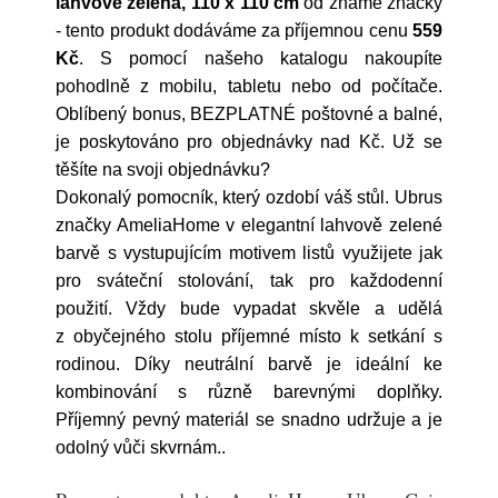
lahvově zelená, 110 x 110 cm
od známé značky
- tento produkt dodáváme za příjemnou cenu
559
Kč
. S pomocí našeho katalogu nakoupíte
pohodlně z mobilu, tabletu nebo od počítače.
Oblíbený bonus, BEZPLATNÉ poštovné a balné,
je poskytováno pro objednávky nad Kč. Už se
těšíte na svoji objednávku?
Dokonalý pomocník, který ozdobí váš stůl. Ubrus
značky AmeliaHome v elegantní lahvově zelené
barvě s vystupujícím motivem listů využijete jak
pro sváteční stolování, tak pro každodenní
použití. Vždy bude vypadat skvěle a udělá
z obyčejného stolu příjemné místo k setkání s
rodinou. Díky neutrální barvě je ideální ke
kombinování s různě barevnými doplňky.
Příjemný pevný materiál se snadno udržuje a je
odolný vůči skvrnám..