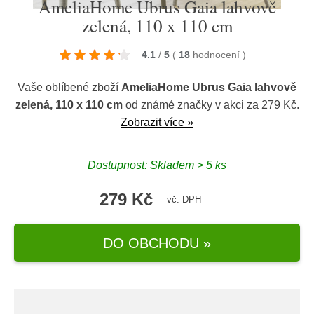
AmeliaHome Ubrus Gaia lahvově
zelená, 110 x 110 cm
4.1
/
5
(
18
hodnocení
)
Vaše oblíbené zboží
AmeliaHome Ubrus Gaia lahvově
zelená, 110 x 110 cm
od známé značky
v akci za 279 Kč.
Zobrazit více »
Dostupnost: Skladem > 5 ks
279 Kč
vč. DPH
DO OBCHODU »