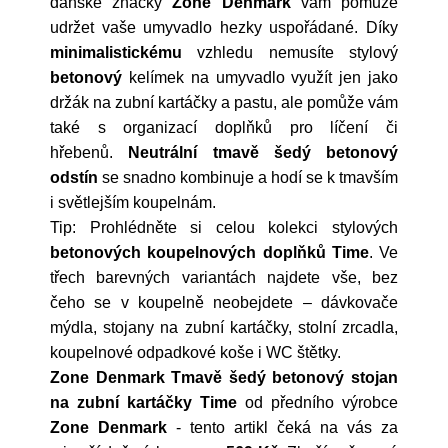
dánské značky
Zone Denmark
vám pomůže
udržet vaše umyvadlo hezky uspořádané. Díky
minimalistickému
vzhledu nemusíte stylový
betonový
kelímek na umyvadlo využít jen jako
držák na zubní kartáčky a pastu, ale pomůže vám
také s organizací doplňků pro líčení či
hřebenů.
Neutrální tmavě šedý betonový
odstín
se snadno kombinuje a hodí se k tmavším
i světlejším koupelnám.
Tip: Prohlédněte si celou kolekci stylových
betonových
koupelnových doplňků Time
. Ve
třech barevných variantách najdete vše, bez
čeho se v koupelně neobejdete – dávkovače
mýdla, stojany na zubní kartáčky, stolní zrcadla,
koupelnové odpadkové koše i WC štětky.
Zone Denmark Tmavě šedý betonový stojan
na zubní kartáčky Time
od předního výrobce
Zone Denmark
- tento artikl čeká na vás za