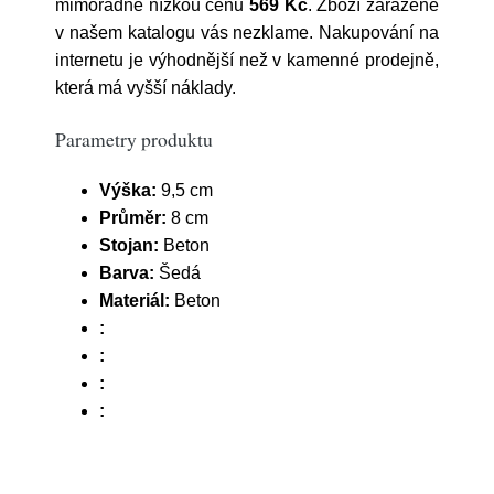
mimořádně nízkou cenu
569 Kč
. Zboží zařazené
v našem katalogu vás nezklame. Nakupování na
internetu je výhodnější než v kamenné prodejně,
která má vyšší náklady.
Parametry produktu
Výška:
9,5 cm
Průměr:
8 cm
Stojan:
Beton
Barva:
Šedá
Materiál:
Beton
:
:
:
: