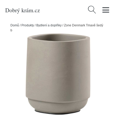
Dobrý krám.cz
Vyhledávání
Domů
/
Produkty
/
Bydlení a doplňky
/
Zone Denmark Tmavě šedý
betonový stojan na zubní kartáčky Time