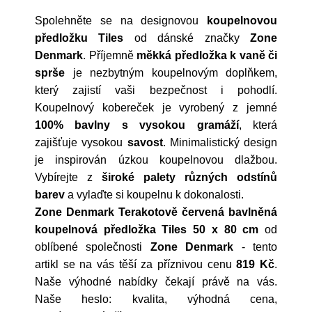
Spolehněte se na designovou
koupelnovou
předložku Tiles
od dánské značky
Zone
Denmark
. Příjemně
měkká předložka k vaně či
sprše
je nezbytným koupelnovým doplňkem,
který zajistí vaši bezpečnost i pohodlí.
Koupelnový kobereček je vyrobený z jemné
100% bavlny s vysokou gramáží
, která
zajišťuje vysokou
savost
. Minimalistický design
je inspirován úzkou koupelnovou dlažbou.
Vybírejte z
široké palety různých odstínů
barev
a vylaďte si koupelnu k dokonalosti.
Zone Denmark Terakotově červená bavlněná
koupelnová předložka Tiles 50 x 80 cm
od
oblíbené společnosti
Zone Denmark
- tento
artikl se na vás těší za příznivou cenu
819 Kč
.
Naše výhodné nabídky čekají právě na vás.
Naše heslo: kvalita, výhodná cena,