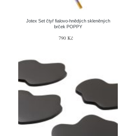
Jotex Set čtyř fialovo-hnědých skleněných
brček POPPY
790 Kč