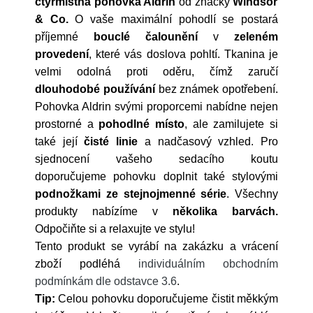
čtyřmístná
pohovka Aldrin
od značky
Windsor
& Co.
O vaše maximální pohodlí se postará
příjemné
bouclé
čalounění
v
zeleném
provedení
, které vás doslova pohltí. Tkanina je
velmi odolná proti oděru, čímž zaručí
dlouhodobé používání
bez známek opotřebení.
Pohovka Aldrin svými proporcemi nabídne nejen
prostorné a
pohodlné místo
, ale zamilujete si
také její
čisté linie
a nadčasový vzhled. Pro
sjednocení vašeho sedacího koutu
doporučujeme pohovku doplnit také stylovými
podnožkami ze stejnojmenné série
. Všechny
produkty nabízíme v
několika barvách.
Odpočiňte si a relaxujte ve stylu!
Tento produkt se vyrábí na zakázku a vrácení
zboží podléhá
individuálním obchodním
podmínkám dle odstavce 3.6
.
Tip:
Celou pohovku doporučujeme čistit měkkým