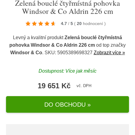
Zelená bouclé čtyřmístná pohovka
Windsor & Co Aldrin 226 cm
4.7
/
5
(
20
hodnocení
)
Levný a kvalitní produkt
Zelená bouclé čtyřmístná
pohovka Windsor & Co Aldrin 226 cm
od top značky
Windsor & Co
. SKU: 5905389698327
Zobrazit více »
Dostupnost: Více jak měsíc
19 651 Kč
vč. DPH
DO OBCHODU »