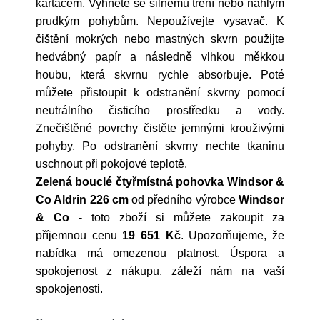
kartáčem. Vyhněte se silnému tření nebo náhlým
prudkým pohybům. Nepoužívejte vysavač. K
čištění mokrých nebo mastných skvrn použijte
hedvábný papír a následně vlhkou měkkou
houbu, která skvrnu rychle absorbuje. Poté
můžete přistoupit k odstranění skvrny pomocí
neutrálního čisticího prostředku a vody.
Znečištěné povrchy čistěte jemnými krouživými
pohyby. Po odstranění skvrny nechte tkaninu
uschnout při pokojové teplotě.
Zelená bouclé čtyřmístná pohovka Windsor &
Co Aldrin 226 cm
od předního výrobce
Windsor
& Co
- toto zboží si můžete zakoupit za
příjemnou cenu
19 651 Kč
. Upozorňujeme, že
nabídka má omezenou platnost. Úspora a
spokojenost z nákupu, záleží nám na vaší
spokojenosti.