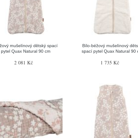
žový mušelínový dětský spací
Bílo-béžový mušelínový dět
pytel Quax Natural 90 cm
spací pytel Quax Natural 90
2 081 Kč
1 735 Kč