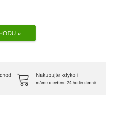
HODU »
bchod
Nakupujte kdykoli
máme otevřeno 24 hodin denně