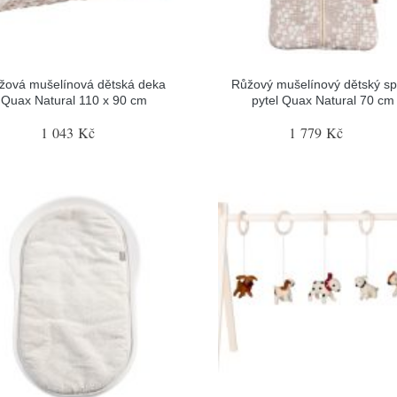
žová mušelínová dětská deka
Růžový mušelínový dětský sp
Quax Natural 110 x 90 cm
pytel Quax Natural 70 cm
1 043 Kč
1 779 Kč