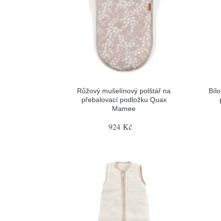
Růžový mušelínový polštář na
Bíl
přebalovací podložku Quax
Mamee
924 Kč