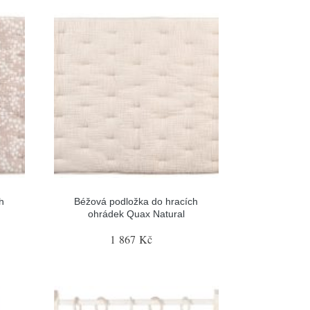
h
Béžová podložka do hracích
ohrádek Quax Natural
1 867 Kč