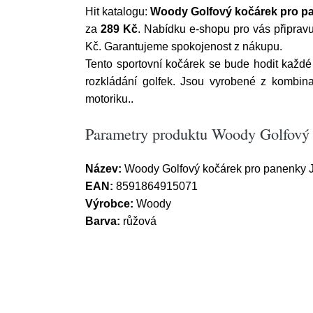
Hit katalogu:
Woody Golfový kočárek pro pa
za
289 Kč
. Nabídku e-shopu pro vás připrav
Kč. Garantujeme spokojenost z nákupu.
Tento sportovní kočárek se bude hodit každ
rozkládání golfek. Jsou vyrobené z kombinac
motoriku..
Parametry produktu Woody Golfový 
Název:
Woody Golfový kočárek pro panenky J
EAN:
8591864915071
Výrobce:
Woody
Barva:
růžová