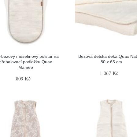
o-béžový mušelínový polštář na
Béžová dětská deka Quax Nat
přebalovací podložku Quax
80 x 65 cm
Mamee
1 067 Kč
809 Kč