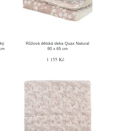
ský
Růžová dětská deka Quax Natural
 cm
80 x 65 cm
1 155 Kč