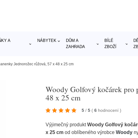
KY A
NÁBYTEK
DŮM A
BÍLÉ
D
ZAHRADA
ZBOŽÍ
Z
anenky Jednorožec růžová, 57 x 48 x 25 cm
Woody Golfový kočárek pro p
48 x 25 cm
5
/
5
(
6
hodnocení
)
Výjimečný produkt
Woody Golfový kočáre
x 25 cm
od oblíbeného výrobce
Woody
ny