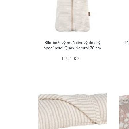
Bílo-béžový mušelínový dětský
Rů
spací pytel Quax Natural 70 cm
1 541 Kč