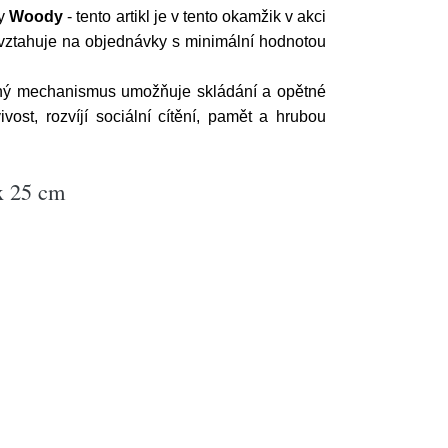
ky
Woody
- tento artikl je v tento okamžik v akci
 vztahuje na objednávky s minimální hodnotou
uchý mechanismus umožňuje skládání a opětné
ost, rozvíjí sociální cítění, pamět a hrubou
x 25 cm