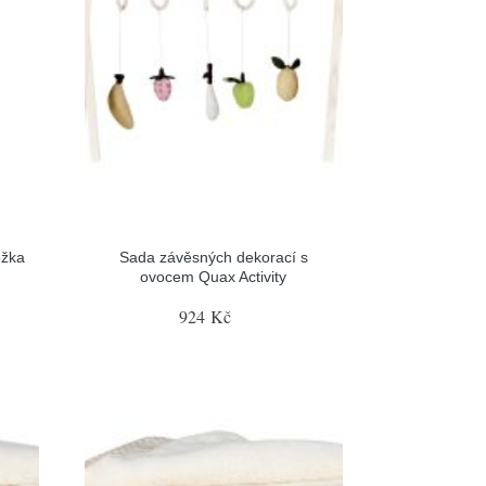
ožka
Sada závěsných dekorací s
ovocem Quax Activity
924 Kč