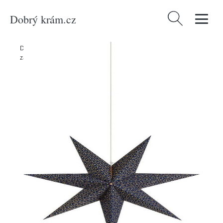
Dobrý krám.cz
Vyhledávání
Domů
/
Produkty
/
Svítidla
/
Dekorativní osvětlení
/
Tmavě modrá
závěsná vánoční světelná dekorace Baroque – Markslöjd