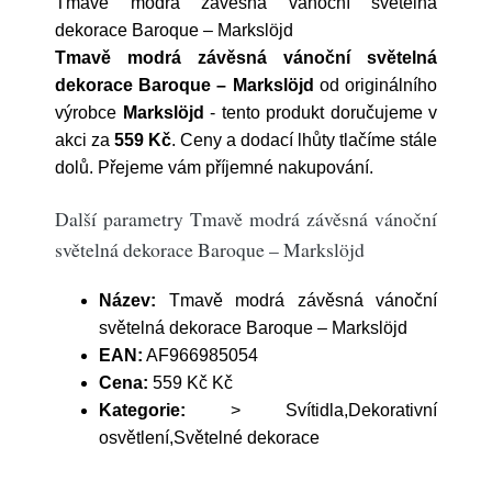
Tmavě modrá závěsná vánoční světelná
dekorace Baroque – Markslöjd
Tmavě modrá závěsná vánoční světelná
dekorace Baroque – Markslöjd
od originálního
výrobce
Markslöjd
- tento produkt doručujeme v
akci za
559 Kč
. Ceny a dodací lhůty tlačíme stále
dolů. Přejeme vám příjemné nakupování.
Další parametry Tmavě modrá závěsná vánoční
světelná dekorace Baroque – Markslöjd
Název:
Tmavě modrá závěsná vánoční
světelná dekorace Baroque – Markslöjd
EAN:
AF966985054
Cena:
559 Kč Kč
Kategorie:
> Svítidla,Dekorativní
osvětlení,Světelné dekorace