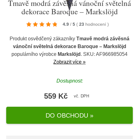
Tmavě modrá závěsná vánoční světelná
dekorace Baroque – Markslöjd
4.9
/
5
(
23
hodnocení
)
Produkt osvědčený zákazníky
Tmavě modrá závěsná
vánoční světelná dekorace Baroque – Markslöjd
populárního výrobce
Markslöjd
. SKU: AF966985054
Zobrazit více »
Dostupnost:
559 Kč
vč. DPH
DO OBCHODU »