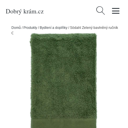
Dobrý krám.cz
Vyhledávání
Domů
/
Produkty
/
Bydlení a doplňky
/
Södahl Zelený bavlněný ručník
Comfort 50 x 100 cm