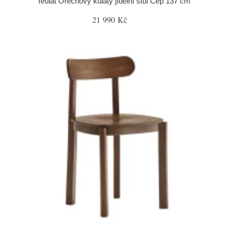
Teulat Ořechový kulatý jídelní stůl Cep 137 cm
21 990 Kč