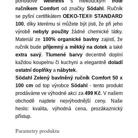
pohodové
wellness
s měkoučkým
froté
ručníkem Comfort
od značky
Södahl
. Ručník
se pyšní certifikátem
OEKO-TEX® STANDARD
100
, díky kterému si můžete být jisti, že při jeho
výrobě
nebyly použity
žádné chemické látky.
Materiál ze
100% organické bavlny
zajistí, že
ručník bude
příjemný a měkký na dotek
a také
extra savý
.
Tlumené barvy
decentně doplní
každou koupelnu či kuchyni a elegantně
doladí
ostatní doplňky
a
nábytek
.
Södahl Zelený bavlněný ručník Comfort 50 x
100 cm
od top výrobce
Södahl
- tento produkt
prodáváme ve výhodné akci za
499 Kč
. V našem
obchodě najdete nejvýhodnější ceny. Naše
heslo: kvalita, výhodná cena, prozákaznický
přístup.
Parametry produktu