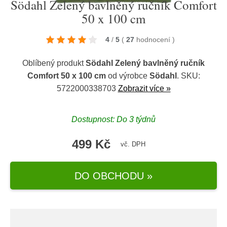
Södahl Zelený bavlněný ručník Comfort
50 x 100 cm
4
/
5
(
27
hodnocení
)
Oblíbený produkt
Södahl Zelený bavlněný ručník
Comfort 50 x 100 cm
od výrobce
Södahl
. SKU:
5722000338703
Zobrazit více »
Dostupnost: Do 3 týdnů
499 Kč
vč. DPH
DO OBCHODU »