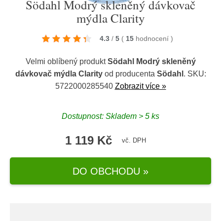
Södahl Modrý skleněný dávkovač
mýdla Clarity
4.3
/
5
(
15
hodnocení
)
Velmi oblíbený produkt
Södahl Modrý skleněný
dávkovač mýdla Clarity
od producenta
Södahl
. SKU:
5722000285540
Zobrazit více »
Dostupnost: Skladem > 5 ks
1 119 Kč
vč. DPH
DO OBCHODU »