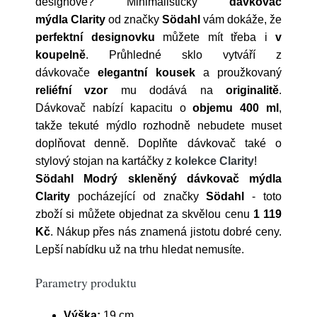
designové? Minimalistický
dávkovač
mýdla Clarity
od značky
Södahl
vám dokáže, že
perfektní designovku
můžete mít třeba i
v
koupelně
. Průhledné sklo vytváří z
dávkovače
elegantní kousek
a proužkovaný
reliéfní vzor
mu dodává na
originalitě
.
Dávkovač nabízí kapacitu o
objemu 400 ml
,
takže tekuté mýdlo rozhodně nebudete muset
doplňovat denně. Doplňte dávkovač také o
stylový stojan na kartáčky z
kolekce Clarity
!
Södahl Modrý skleněný dávkovač mýdla
Clarity
pocházející od značky
Södahl
- toto
zboží si můžete objednat za skvělou cenu
1 119
Kč
. Nákup přes nás znamená jistotu dobré ceny.
Lepší nabídku už na trhu hledat nemusíte.
Parametry produktu
Výška:
19 cm