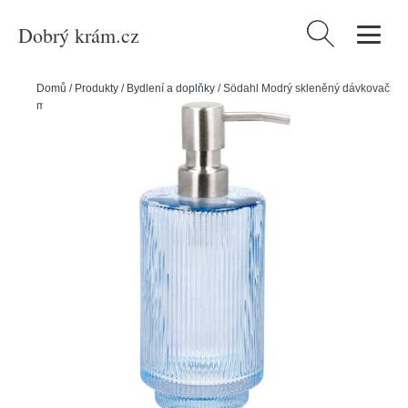
Dobrý krám.cz
Vyhledávání
Domů
/
Produkty
/
Bydlení a doplňky
/
Södahl Modrý skleněný dávkovač
mýdla Clarity