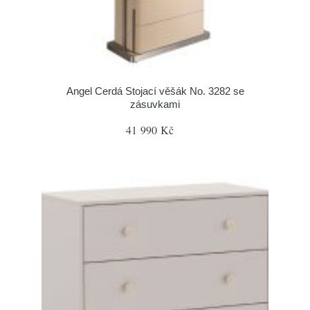
Angel Cerdá Stojací věšák No. 3282 se
zásuvkami
41 990 Kč