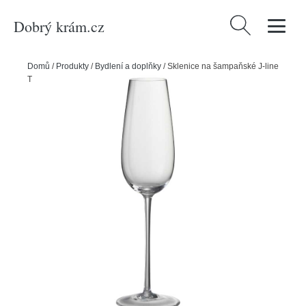
Dobrý krám.cz
Vyhledávání
Domů
/
Produkty
/
Bydlení a doplňky
/
Sklenice na šampaňské J-line
Tiano 280 ml