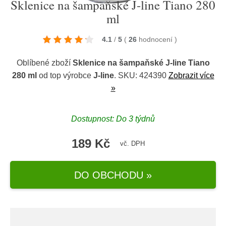
Sklenice na šampaňské J-line Tiano 280
ml
4.1
/
5
(
26
hodnocení
)
Oblíbené zboží
Sklenice na šampaňské J-line Tiano
280 ml
od top výrobce
J-line
. SKU: 424390
Zobrazit více
»
Dostupnost: Do 3 týdnů
189 Kč
vč. DPH
DO OBCHODU »