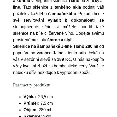
alkoholu
v elegantní sklenici
Tiano
od značky
J-
line
. Tato sklenice z
tenkého skla
podnítí váš
požitek z každého
šampaňského
. Pokud chcete
své servírování
vyladit
k
dokonalosti
, ze
stejnojmenné série si můžete pořídit také
sklenice na bílé či červené víno. Dodejte svému
prostřenému stolu
šmrnc a styl
!
Sklenice na šampaňské J-line Tiano 280 ml
od
populárního výrobce
J-line
- tento artikl čeká na
vás v sezónní slevě za
189 Kč
. U nás nakoupíte
vždy kvalitní zboží za bombastické ceny. Využijte
nabídku dřív, než dojde k vyprodání zboží.
Parametry produktu
Výška:
26,5 cm
Průměr:
7,5 cm
Objem:
280 ml
Sklenice:
Sklo