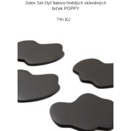
Jotex Set čtyř fialovo-hnědých skleněných
brček POPPY
790 Kč