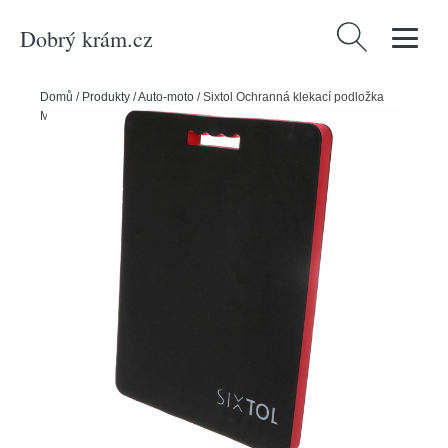
Dobrý krám.cz
Vyhledávání
Domů
/
Produkty
/
Auto-moto
/
Sixtol Ochranná klekací podložka
Mechanic Pad, EVA, 48 x 35 x 3,6 cm