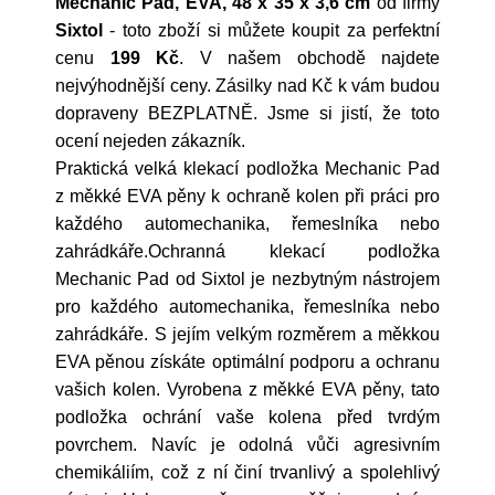
Mechanic Pad, EVA, 48 x 35 x 3,6 cm
od firmy
Sixtol
- toto zboží si můžete koupit za perfektní
cenu
199 Kč
. V našem obchodě najdete
nejvýhodnější ceny. Zásilky nad Kč k vám budou
dopraveny BEZPLATNĚ. Jsme si jistí, že toto
ocení nejeden zákazník.
Praktická velká klekací podložka Mechanic Pad
z měkké EVA pěny k ochraně kolen při práci pro
každého automechanika, řemeslníka nebo
zahrádkáře.Ochranná klekací podložka
Mechanic Pad od Sixtol je nezbytným nástrojem
pro každého automechanika, řemeslníka nebo
zahrádkáře. S jejím velkým rozměrem a měkkou
EVA pěnou získáte optimální podporu a ochranu
vašich kolen. Vyrobena z měkké EVA pěny, tato
podložka ochrání vaše kolena před tvrdým
povrchem. Navíc je odolná vůči agresivním
chemikáliím, což z ní činí trvanlivý a spolehlivý