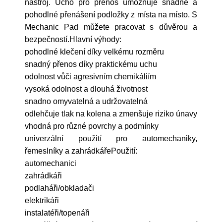
nástroj. Ucho pro přenos umožňuje snadné a
pohodlné přenášení podložky z místa na místo. S
Mechanic Pad můžete pracovat s důvěrou a
bezpečností.Hlavní výhody:
pohodlné klečení díky velkému rozměru
snadný přenos díky praktickému uchu
odolnost vůči agresivním chemikáliím
vysoká odolnost a dlouhá životnost
snadno omyvatelná a udržovatelná
odlehčuje tlak na kolena a zmenšuje riziko únavy
vhodná pro různé povrchy a podmínky
univerzální použití pro automechaniky,
řemeslníky a zahrádkářePoužití:
automechanici
zahrádkáři
podlaháři/obkladači
elektrikáři
instalatéři/topenáři