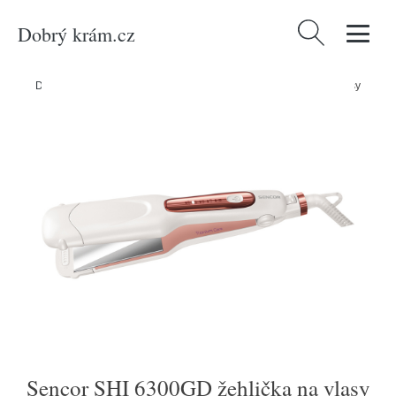
Dobrý krám.cz
Vyhledávání
Domů
/
Produkty
/
Bílé zboží
/
Sencor SHI 6300GD žehlička na vlasy
Sencor SHI 6300GD žehlička na vlasy