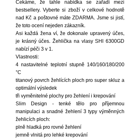
Čekáme, že tahle nabídka se zařadí mezi
bestsellery. Vyberte si zboží v celkové hodnotě
nad Kč a poštovné máte ZDARMA. Jsme si jistí,
že toto ocení nejeden zákazník.
Asi každá žena ví, že dokonale upravený účes,
je krásný účes. Žehlička na vlasy SHI 6300GD
nabízí péči 3 v 1.
Vlastnosti:
4 nastavitelné teplotní stupně 140/160/180/200
°C
titanový povrch žehlících ploch pro super skluz a
optimální výsledek
tři vyměnitelné plochy pro žehlení i krepování
Slim Design - tenké tělo pro příjemnou
manipulaci a snadné žehlení 3 typy výměnných
žehlicích ploch:
plně hladká pro rovné žehlení
jemně vlnitá pro lehké krepování