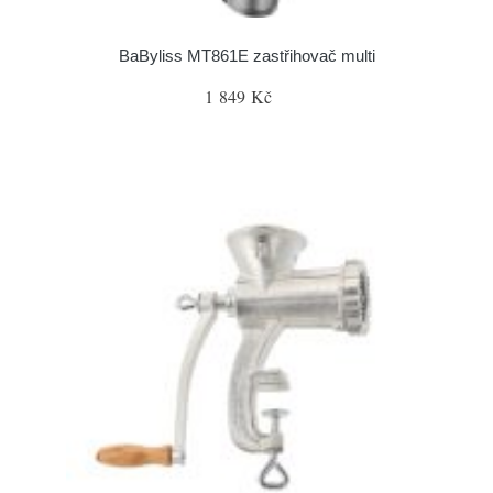
BaByliss MT861E zastřihovač multi
1 849 Kč