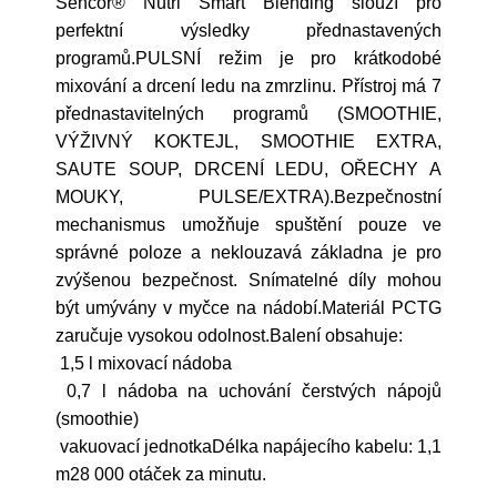
Sencor® Nutri Smart Blending slouží pro
perfektní výsledky přednastavených
programů.PULSNÍ režim je pro krátkodobé
mixování a drcení ledu na zmrzlinu. Přístroj má 7
přednastavitelných programů (SMOOTHIE,
VÝŽIVNÝ KOKTEJL, SMOOTHIE EXTRA,
SAUTE SOUP, DRCENÍ LEDU, OŘECHY A
MOUKY, PULSE/EXTRA).Bezpečnostní
mechanismus umožňuje spuštění pouze ve
správné poloze a neklouzavá základna je pro
zvýšenou bezpečnost. Snímatelné díly mohou
být umývány v myčce na nádobí.Materiál PCTG
zaručuje vysokou odolnost.Balení obsahuje:
1,5 l mixovací nádoba
0,7 l nádoba na uchování čerstvých nápojů
(smoothie)
vakuovací jednotkaDélka napájecího kabelu: 1,1
m28 000 otáček za minutu.