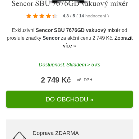
Sencor SBU 7676GD vakuový mixér
4.3
/
5
(
14
hodnocení
)
Exkluzivní
Sencor SBU 7676GD vakuový mixér
od
proslulé značky
Sencor
za akční cenu 2 749 Kč.
Zobrazit
více »
Dostupnost: Skladem > 5 ks
2 749 Kč
vč. DPH
DO OBCHODU »
Doprava ZDARMA