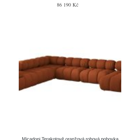
86 190 Kč
Micadoni Terakotově oranžová rohová pohovka