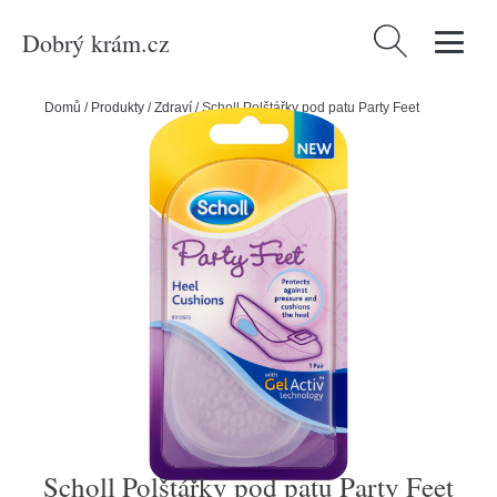
Dobrý krám.cz
Vyhledávání
Domů
/
Produkty
/
Zdraví
/
Scholl Polštářky pod patu Party Feet
Scholl Polštářky pod patu Party Feet