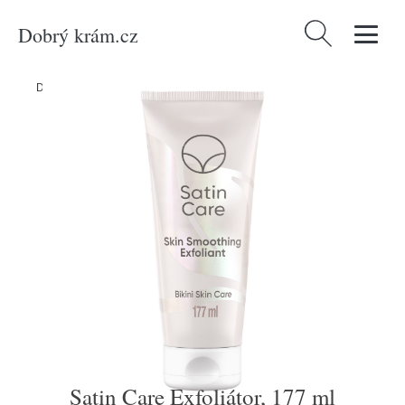
Dobrý krám.cz
Vyhledávání
Domů
/
Produkty
/
Bílé zboží
/
Satin Care Exfoliátor, 177 ml
Satin Care Exfoliátor, 177 ml