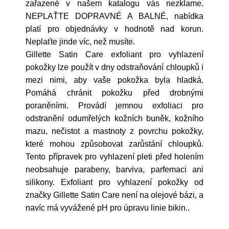
zařazené v našem katalogu vás nezklame.
NEPLAŤTE DOPRAVNÉ A BALNÉ, nabídka
platí pro objednávky v hodnotě nad korun.
Neplaťte jinde víc, než musíte.
Gillette Satin Care exfoliant pro vyhlazení
pokožky lze použít v dny odstraňování chloupků i
mezi nimi, aby vaše pokožka byla hladká.
Pomáhá chránit pokožku před drobnými
poraněními. Provádí jemnou exfoliaci pro
odstranění odumřelých kožních buněk, kožního
mazu, nečistot a mastnoty z povrchu pokožky,
které mohou způsobovat zarůstání chloupků.
Tento přípravek pro vyhlazení pleti před holením
neobsahuje parabeny, barviva, parfemaci ani
silikony. Exfoliant pro vyhlazení pokožky od
značky Gillette Satin Care není na olejové bázi, a
navíc má vyvážené pH pro úpravu linie bikin..