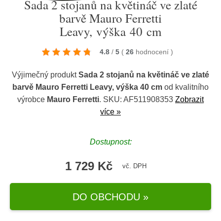
Sada 2 stojanů na květináč ve zlaté
barvě Mauro Ferretti
Leavy, výška 40 cm
4.8
/
5
(
26
hodnocení
)
Výjimečný produkt
Sada 2 stojanů na květináč ve zlaté
barvě Mauro Ferretti Leavy, výška 40 cm
od kvalitního
výrobce
Mauro Ferretti
. SKU: AF511908353
Zobrazit
více »
Dostupnost:
1 729 Kč
vč. DPH
DO OBCHODU »