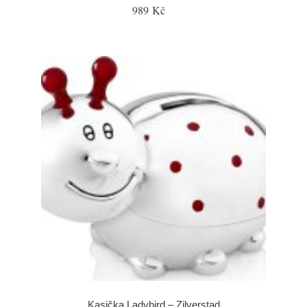
989 Kč
Kasička Ladybird – Zilverstad