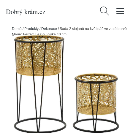
Dobrý krám.cz
Vyhledávání
Domů
/
Produkty
/
Dekorace
/
Sada 2 stojanů na květináč ve zlaté barvě
Mauro Ferretti Leavy, výška 40 cm