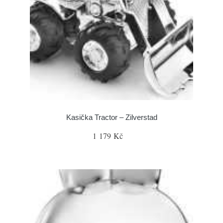
Kasička Tractor – Zilverstad
1 179 Kč