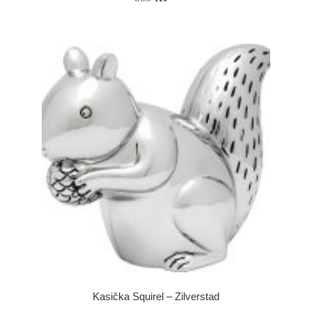
Kasička Squirel – Zilverstad