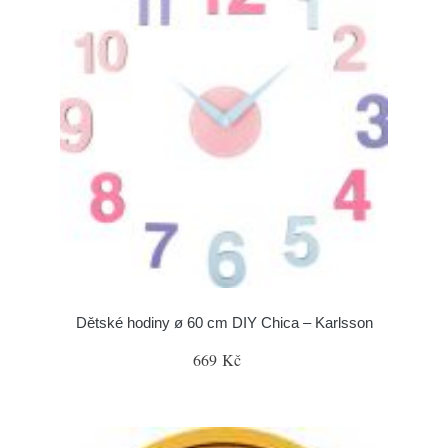
Dětské hodiny ø 60 cm DIY Chica – Karlsson
669 Kč