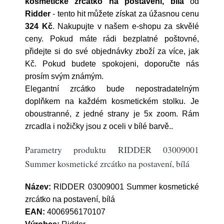
kosmetické zrcátko na postavení, bílá
od
Ridder
- tento hit můžete získat za úžasnou cenu
324 Kč
. Nakupujte v našem e-shopu za skvělé
ceny. Pokud máte rádi bezplatné poštovné,
přidejte si do své objednávky zboží za více, jak
Kč. Pokud budete spokojeni, doporučte nás
prosím svým známým.
Elegantní zrcátko bude nepostradatelným
doplňkem na každém kosmetickém stolku. Je
oboustranné, z jedné strany je 5x zoom. Rám
zrcadla i nožičky jsou z oceli v bílé barvě..
Parametry produktu RIDDER 03009001
Summer kosmetické zrcátko na postavení, bílá
Název:
RIDDER 03009001 Summer kosmetické
zrcátko na postavení, bílá
EAN:
4006956170107