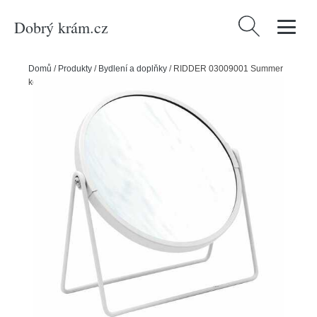
Dobrý krám.cz
Vyhledávání
Domů
/
Produkty
/
Bydlení a doplňky
/
RIDDER 03009001 Summer
kosmetické zrcátko na postavení, bílá