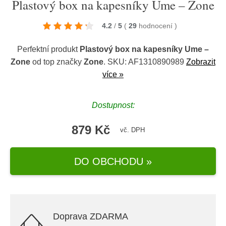
Plastový box na kapesníky Ume – Zone
4.2
/
5
(
29
hodnocení
)
Perfektní produkt
Plastový box na kapesníky Ume –
Zone
od top značky
Zone
. SKU: AF1310890989
Zobrazit
více »
Dostupnost:
879 Kč
vč. DPH
DO OBCHODU »
Doprava ZDARMA