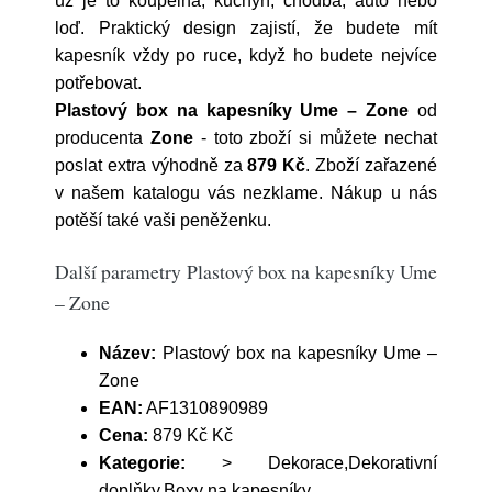
už je to koupelna, kuchyň, chodba, auto nebo
loď. Praktický design zajistí, že budete mít
kapesník vždy po ruce, když ho budete nejvíce
potřebovat.
Plastový box na kapesníky Ume – Zone
od
producenta
Zone
- toto zboží si můžete nechat
poslat extra výhodně za
879 Kč
. Zboží zařazené
v našem katalogu vás nezklame. Nákup u nás
potěší také vaši peněženku.
Další parametry Plastový box na kapesníky Ume
– Zone
Název:
Plastový box na kapesníky Ume –
Zone
EAN:
AF1310890989
Cena:
879 Kč Kč
Kategorie:
> Dekorace,Dekorativní
doplňky,Boxy na kapesníky