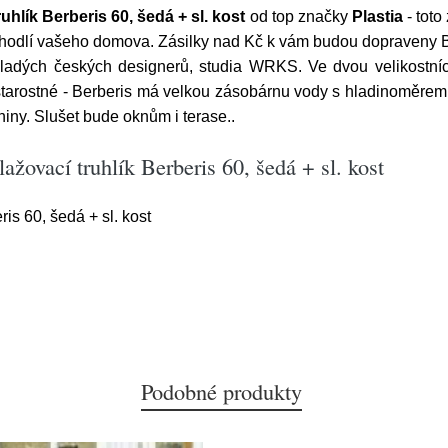
hlík Berberis 60, šedá + sl. kost
od top značky
Plastia
- toto
 pohodlí vašeho domova. Zásilky nad Kč k vám budou dopraveny
ladých českých designerů, studia WRKS. Ve dvou velikostní
starostné - Berberis má velkou zásobárnu vody s hladinoměrem,
niny. Slušet bude oknům i terase..
žovací truhlík Berberis 60, šedá + sl. kost
is 60, šedá + sl. kost
Podobné produkty