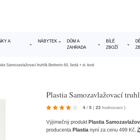
KY A
NÁBYTEK
DŮM A
BÍLÉ
D
ZAHRADA
ZBOŽÍ
Z
stia Samozavlažovací truhlík Berberis 60, šedá + sl. kost
Plastia Samozavlažovací truhlí
4
/
5
(
23
hodnocení
)
Výjimečný produkt
Plastia Samozavlažovac
producenta
Plastia
nyní za cenu 499 Kč.
Z