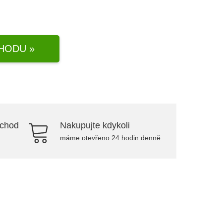
HODU »
bchod
Nakupujte kdykoli
máme otevřeno 24 hodin denně