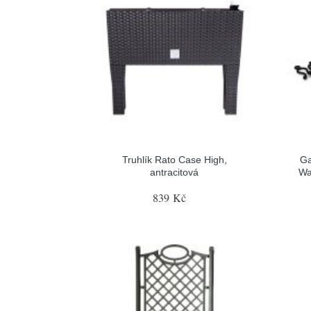
Truhlík Rato Case High,
Ga
antracitová
Wa
839 Kč