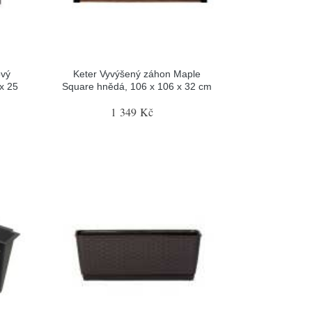
ový
Keter Vyvýšený záhon Maple
 x 25
Square hnědá, 106 x 106 x 32 cm
1 349 Kč