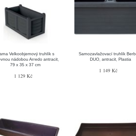
ama Velkoobjemový truhlík s
Samozavlažovací truhlík Berb
evnou nádobou Arredo antracit,
DUO, antracit, Plastia
79 x 35 x 37 cm
1 149 Kč
1 129 Kč