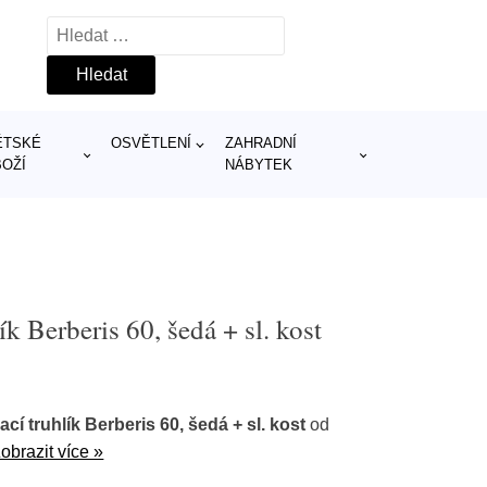
Vyhledávání
ĚTSKÉ
OSVĚTLENÍ
ZAHRADNÍ
BOŽÍ
NÁBYTEK
k Berberis 60, šedá + sl. kost
í truhlík Berberis 60, šedá + sl. kost
od
obrazit více »