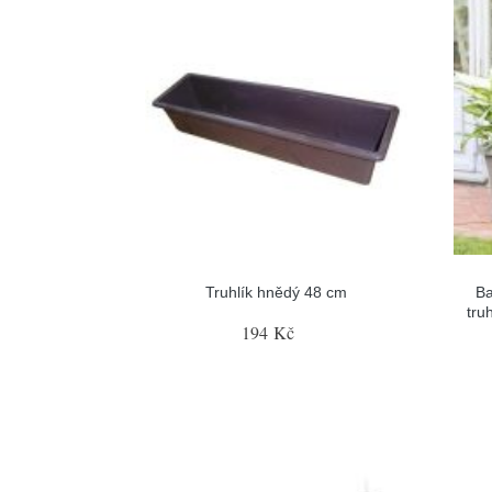
Truhlík hnědý 48 cm
Ba
tru
194 Kč