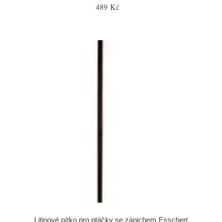
489 Kč
Litinové pítko pro ptáčky se zápichem Esschert