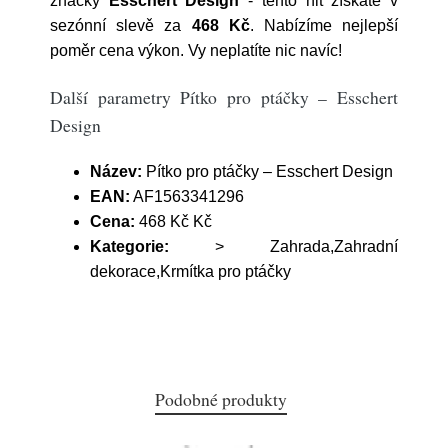
značky
Esschert Design
- tento hit získáte v
sezónní slevě za
468 Kč
. Nabízíme nejlepší
poměr cena výkon. Vy neplatíte nic navíc!
Další parametry Pítko pro ptáčky – Esschert
Design
Název:
Pítko pro ptáčky – Esschert Design
EAN:
AF1563341296
Cena:
468 Kč Kč
Kategorie:
> Zahrada,Zahradní
dekorace,Krmítka pro ptáčky
Podobné produkty