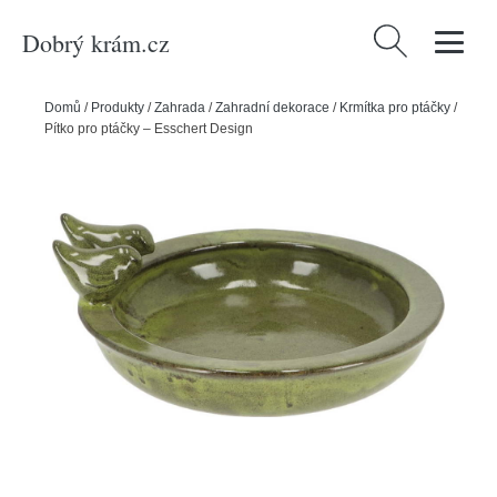
Dobrý krám.cz
Vyhledávání
Domů
/
Produkty
/
Zahrada
/
Zahradní dekorace
/
Krmítka pro ptáčky
/
Pítko pro ptáčky – Esschert Design