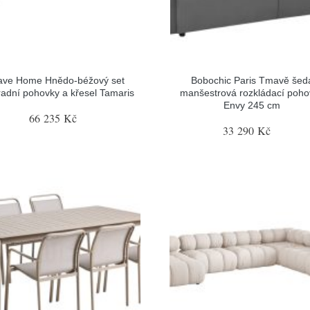
ave Home Hnědo-béžový set
Bobochic Paris Tmavě šed
radní pohovky a křesel Tamaris
manšestrová rozkládací poho
Envy 245 cm
66 235 Kč
33 290 Kč