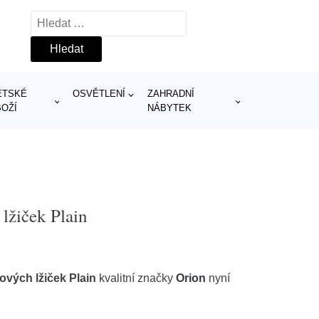
Vyhledávání
ĚTSKÉ
OSVĚTLENÍ
ZAHRADNÍ
BOŽÍ
NÁBYTEK
lžiček Plain
ových lžiček Plain
kvalitní značky
Orion
nyní