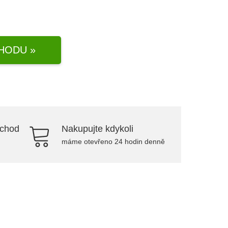
HODU »
bchod
Nakupujte kdykoli
máme otevřeno 24 hodin denně