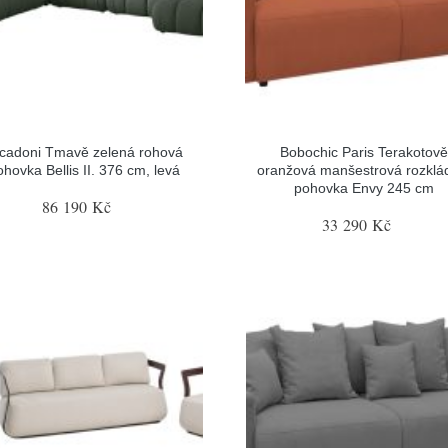
cadoni Tmavě zelená rohová
Bobochic Paris Terakotov
ohovka Bellis II. 376 cm, levá
oranžová manšestrová rozklá
pohovka Envy 245 cm
86 190 Kč
33 290 Kč