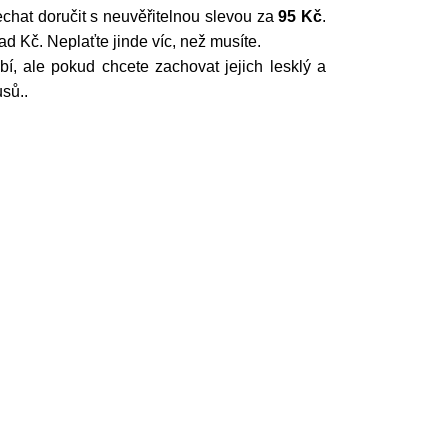
echat doručit s neuvěřitelnou slevou za
95 Kč
.
 Kč. Neplaťte jinde víc, než musíte.
í, ale pokud chcete zachovat jejich lesklý a
sů..