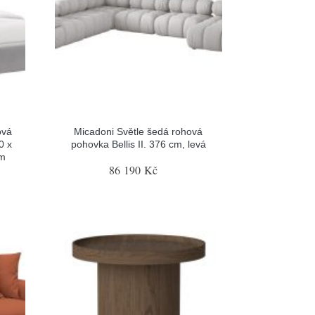
ová
Micadoni Světle šedá rohová
0 x
pohovka Bellis II. 376 cm, levá
em
86 190 Kč