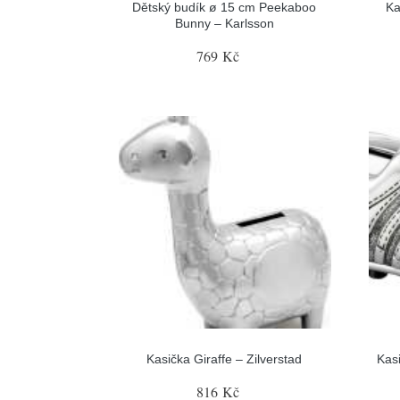
Dětský budík ø 15 cm Peekaboo
Ka
Bunny – Karlsson
769 Kč
Kasička Giraffe – Zilverstad
Kas
816 Kč