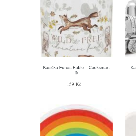
Kasička Forest Fable – Cooksmart
Ka
®
159 Kč