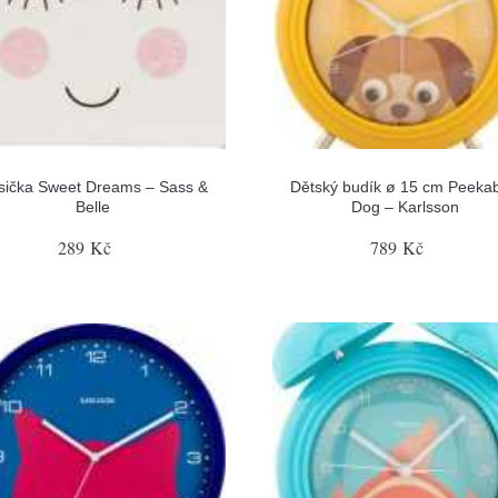
sička Sweet Dreams – Sass &
Dětský budík ø 15 cm Peeka
Belle
Dog – Karlsson
289 Kč
789 Kč