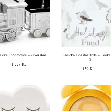
sička Locomotive – Zilverstad
Kasička Coastal Birds – Cook
®
1 229 Kč
159 Kč