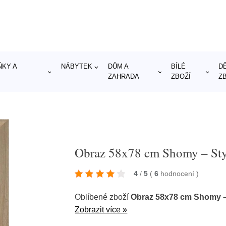
KY A
NÁBYTEK
DŮM A
BÍLÉ
D
ZAHRADA
ZBOŽÍ
Z
Obraz 58x78 cm Shomy – Sty
4
/
5
(
6
hodnocení
)
Oblíbené zboží
Obraz 58x78 cm Shomy –
Zobrazit více »