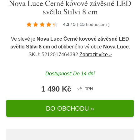
Nova Luce Černé kovové závěsné LED
světlo Stilvi 8 cm
4.3
/
5
(
15
hodnocení
)
Ve slevě je
Nova Luce Černé kovové závěsné LED
světlo Stilvi 8 cm
od oblíbeného výrobce
Nova Luce
.
SKU: 5212017464392
Zobrazit více »
Dostupnost: Do 14 dní
1 490 Kč
vč. DPH
DO OBCHODU »