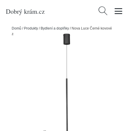
Dobrý krám.cz
Vyhledávání
Domů
/
Produkty
/
Bydlení a doplňky
/
Nova Luce Černé kovové
závěsné LED světlo Stilvi 8 cm