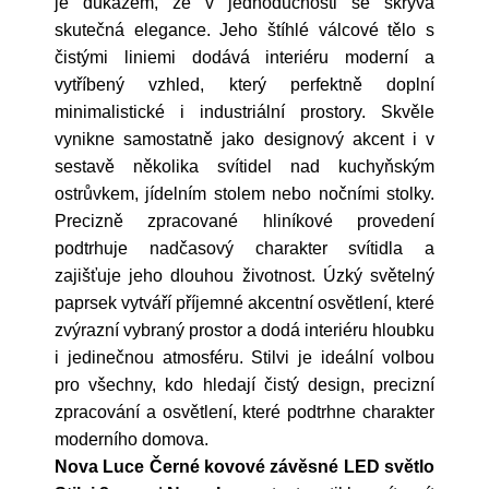
je důkazem, že v jednoduchosti se skrývá
skutečná elegance. Jeho štíhlé válcové tělo s
čistými liniemi dodává interiéru moderní a
vytříbený vzhled, který perfektně doplní
minimalistické i industriální prostory. Skvěle
vynikne samostatně jako designový akcent i v
sestavě několika svítidel nad kuchyňským
ostrůvkem, jídelním stolem nebo nočními stolky.
Precizně zpracované hliníkové provedení
podtrhuje nadčasový charakter svítidla a
zajišťuje jeho dlouhou životnost. Úzký světelný
paprsek vytváří příjemné akcentní osvětlení, které
zvýrazní vybraný prostor a dodá interiéru hloubku
i jedinečnou atmosféru. Stilvi je ideální volbou
pro všechny, kdo hledají čistý design, precizní
zpracování a osvětlení, které podtrhne charakter
moderního domova.
Nova Luce Černé kovové závěsné LED světlo