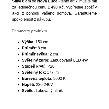
Stilvi 8 cm
od
Nova Luce
- tento artikl musíte mít
za jedinečnou cenu
1 490 Kč
. Vybírejtee zboží v
akci z pohodlí vašeho domova. Garantujeme
spokojenost z nákupu.
Parametry produktu
Výška:
150 cm
Průměr:
8 cm
Průměr světla:
2 cm
Světelný zdroj:
Zabudovaná LED 4W
Stupeň krytí:
IP20
Světelný tok:
177 lm
Barevná teplota:
3000 K
Napětí:
220-240V
Světlo:
Lakovaný hliník