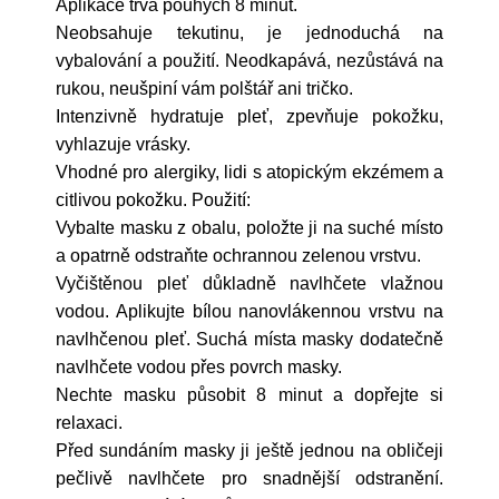
Aplikace trvá pouhých 8 minut.
Neobsahuje tekutinu, je jednoduchá na
vybalování a použití. Neodkapává, nezůstává na
rukou, neušpiní vám polštář ani tričko.
Intenzivně hydratuje pleť, zpevňuje pokožku,
vyhlazuje vrásky.
Vhodné pro alergiky, lidi s atopickým ekzémem a
citlivou pokožku. Použití:
Vybalte masku z obalu, položte ji na suché místo
a opatrně odstraňte ochrannou zelenou vrstvu.
Vyčištěnou pleť důkladně navlhčete vlažnou
vodou. Aplikujte bílou nanovlákennou vrstvu na
navlhčenou pleť. Suchá místa masky dodatečně
navlhčete vodou přes povrch masky.
Nechte masku působit 8 minut a dopřejte si
relaxaci.
Před sundáním masky ji ještě jednou na obličeji
pečlivě navlhčete pro snadnější odstranění.