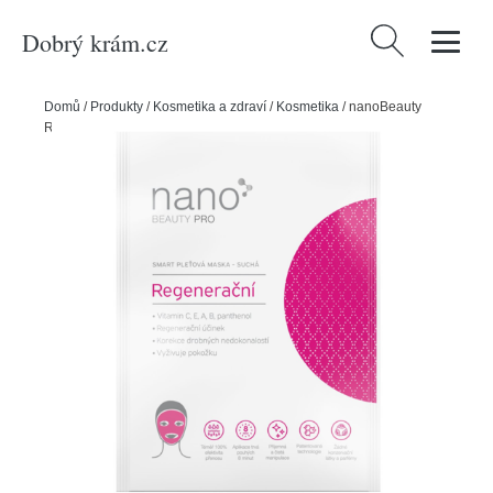
Dobrý krám.cz
Vyhledávání
Domů
/
Produkty
/
Kosmetika a zdraví
/
Kosmetika
/
nanoBeauty
Regenerační nanovlákenná maska