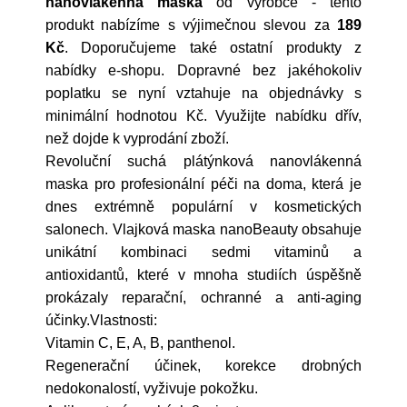
nanovlákenná maska
od výrobce
- tento
produkt nabízíme s výjimečnou slevou za
189
Kč
. Doporučujeme také ostatní produkty z
nabídky e-shopu. Dopravné bez jakéhokoliv
poplatku se nyní vztahuje na objednávky s
minimální hodnotou Kč. Využijte nabídku dřív,
než dojde k vyprodání zboží.
Revoluční suchá plátýnková nanovlákenná
maska pro profesionální péči na doma, která je
dnes extrémně populární v kosmetických
salonech. Vlajková maska nanoBeauty obsahuje
unikátní kombinaci sedmi vitaminů a
antioxidantů, které v mnoha studiích úspěšně
prokázaly reparační, ochranné a anti-aging
účinky.Vlastnosti:
Vitamin C, E, A, B, panthenol.
Regenerační účinek, korekce drobných
nedokonalostí, vyživuje pokožku.