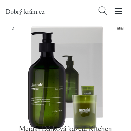
Dobrý krám.cz
Vyhledávání
Domů
/
Produkty
/
Kategorie
/
Meraki Dárková kazeta Kitchen Essential
Meraki Dárková kazeta Kitchen