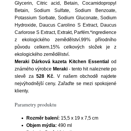
Glycerin, Citric acid, Betain, Cocamidopropyl
Betain, Sodium Sulfate, Sodium Benzoate,
Potassium Sorbate, Sodium Gluconate, Sodium
Hydroxide, Daucus Carolino S Extract, Daucus
Carlorose S Extract, Extrakt, Parfém.*ingredience
z ekologického zemědělství.99% přírodního
původu celkem.15% celkových složek je z
ekologického zemědělství.
Meraki Dárková kazeta Kitchen Essential
od
známého výrobce
Meraki
- tento hit naleznete po
slevě za
528 Kč
. V našem obchodě najdete
nejvýhodnější ceny. Zařaďte se mezi spokojené
klienty.
Parametry produktu
Rozměr balení:
15,5 x 19 x 7,5 cm
Objem mýdla:
490 ml