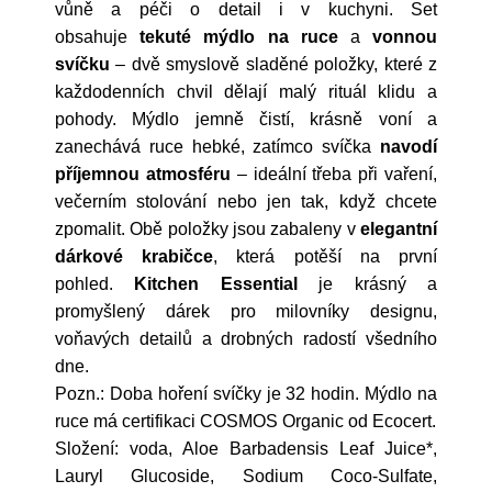
vůně a péči o detail i v kuchyni. Set
obsahuje
tekuté mýdlo na ruce
a
vonnou
svíčku
– dvě smyslově sladěné položky, které z
každodenních chvil dělají malý rituál klidu a
pohody. Mýdlo jemně čistí, krásně voní a
zanechává ruce hebké, zatímco svíčka
navodí
příjemnou atmosféru
– ideální třeba při vaření,
večerním stolování nebo jen tak, když chcete
zpomalit. Obě položky jsou zabaleny v
elegantní
dárkové krabičce
, která potěší na první
pohled.
Kitchen Essential
je krásný a
promyšlený dárek pro milovníky designu,
voňavých detailů a drobných radostí všedního
dne.
Pozn.: Doba hoření svíčky je 32 hodin.
Mýdlo na
ruce má certifikaci COSMOS Organic od Ecocert.
Složení:
voda, Aloe Barbadensis Leaf Juice*,
Lauryl Glucoside, Sodium Coco-Sulfate,