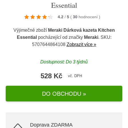
Essential
4.2
/
5
(
30
hodnocení
)
Výjimečné zboží
Meraki Dárková kazeta Kitchen
Essential
pocházející od značky
Meraki
. SKU:
5707644864108
Zobrazit více »
Dostupnost: Do 3 týdnů
528 Kč
vč. DPH
DO OBCHODU »
Doprava ZDARMA