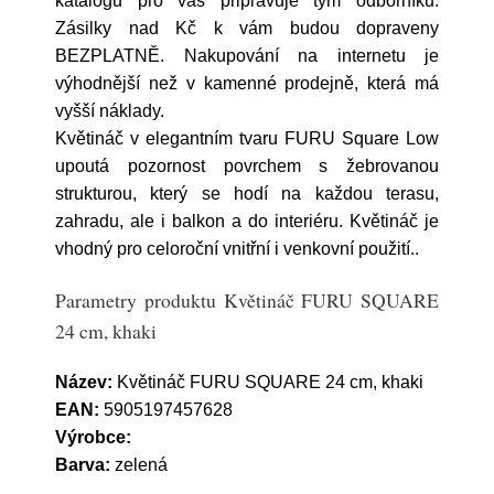
katalogu pro vás připravuje tým odborníků.
Zásilky nad Kč k vám budou dopraveny
BEZPLATNĚ. Nakupování na internetu je
výhodnější než v kamenné prodejně, která má
vyšší náklady.
Květináč v elegantním tvaru FURU Square Low
upoutá pozornost povrchem s žebrovanou
strukturou, který se hodí na každou terasu,
zahradu, ale i balkon a do interiéru. Květináč je
vhodný pro celoroční vnitřní i venkovní použití..
Parametry produktu Květináč FURU SQUARE
24 cm, khaki
Název:
Květináč FURU SQUARE 24 cm, khaki
EAN:
5905197457628
Výrobce:
Barva:
zelená