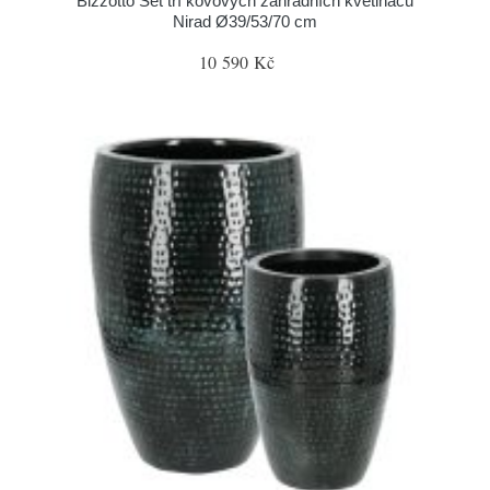
Bizzotto Set tří kovových zahradních květináčů
Nirad Ø39/53/70 cm
10 590 Kč