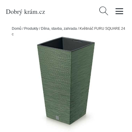
Dobrý krám.cz
Vyhledávání
Domů
/
Produkty
/
Dílna, stavba, zahrada
/
Květináč FURU SQUARE 24
cm, khaki