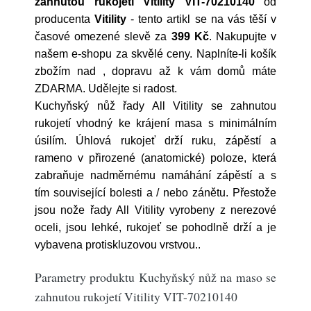
zahnutou rukojetí Vitility VIT-70210140
od
producenta
Vitility
- tento artikl se na vás těší v
časové omezené slevě za
399 Kč
. Nakupujte v
našem e-shopu za skvělé ceny. Naplníte-li košík
zbožím nad , dopravu až k vám domů máte
ZDARMA. Udělejte si radost.
Kuchyňský nůž řady All Vitility se zahnutou
rukojetí vhodný ke krájení masa s minimálním
úsilím. Úhlová rukojeť drží ruku, zápěstí a
rameno v přirozené (anatomické) poloze, která
zabraňuje nadměrnému namáhání zápěstí a s
tím související bolesti a / nebo zánětu. Přestože
jsou nože řady All Vitility vyrobeny z nerezové
oceli, jsou lehké, rukojeť se pohodlně drží a je
vybavena protiskluzovou vrstvou..
Parametry produktu Kuchyňský nůž na maso se
zahnutou rukojetí Vitility VIT-70210140