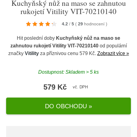
Kuchyňský nůž na maso se zahnutou
rukojetí Vitility VIT-70210140
4.2
/
5
(
29
hodnocení
)
Hit poslední doby
Kuchyňský nůž na maso se
zahnutou rukojetí Vitility VIT-70210140
od populární
značky
Vitility
za příznivou cenu 579 Kč.
Zobrazit více »
Dostupnost: Skladem > 5 ks
579 Kč
vč. DPH
DO OBCHODU »