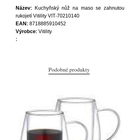
Název:
Kuchyňský nůž na maso se zahnutou
rukojetí Vitility VIT-70210140
EAN:
8718885910452
Výrobce:
Vitility
:
Podobné produkty