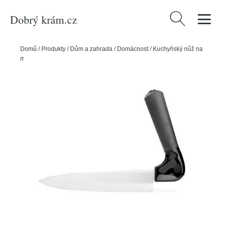
Dobrý krám.cz
Vyhledávání
Domů
/
Produkty
/
Dům a zahrada
/
Domácnost
/
Kuchyňský nůž na
maso se zahnutou rukojetí Vitility VIT-70210140