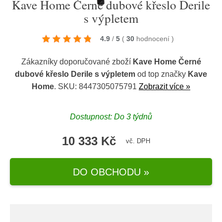
Kave Home Černé dubové křeslo Derile
s výpletem
4.9
/
5
(
30
hodnocení
)
Zákazníky doporučované zboží
Kave Home Černé
dubové křeslo Derile s výpletem
od top značky
Kave
Home
. SKU: 8447305075791
Zobrazit více »
Dostupnost: Do 3 týdnů
10 333 Kč
vč. DPH
DO OBCHODU »