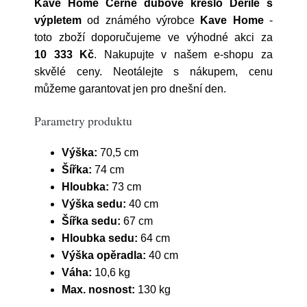
Kave Home Černé dubové křeslo Derile s
výpletem
od známého výrobce
Kave Home
-
toto zboží doporučujeme ve výhodné akci za
10 333 Kč
. Nakupujte v našem e-shopu za
skvělé ceny. Neotálejte s nákupem, cenu
můžeme garantovat jen pro dnešní den.
Parametry produktu
Výška:
70,5 cm
Šířka:
74 cm
Hloubka:
73 cm
Výška sedu:
40 cm
Šířka sedu:
67 cm
Hloubka sedu:
64 cm
Výška opěradla:
40 cm
Váha:
10,6 kg
Max. nosnost:
130 kg