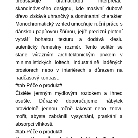
představuje dramatickou interpretaci
skandinávského designu, kde masivní dubové
dřevo získává uhrančivý a dominantní charakter.
Monochromatický vzhled umocňuje ruční práce s
dánskou papírovou šňůrou, jejíž precizní pletení
vytváří bohatou texturu a dodává křeslu
autentický řemeslný rozměr. Tento solitér se
stane výrazným architektonickým prvkem v
minimalistických loftech, industriálně laděných
prostorech nebo v interiérech s důrazem na
nadčasový kontrast.
#tab-Péče o produkt#
Čistěte jemným mýdlovým roztokem a ihned
osušte. Důrazně doporučujeme nábytek
pravidelně jednou ročně lakovat nebo znovu
mořit, abyste zabránili vysychání, praskání a
absorpci vlhkosti.
#tab-Péče o produkt#