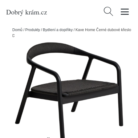
Dobrý krám.cz
Vyhledávání
Domů
/
Produkty
/
Bydlení a doplňky
/
Kave Home Černé dubové křeslo
Derile s výpletem