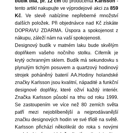
budík bílá, pr. 12 cm
od producenta
Karlsson
-
tento artikl nakupujte ve výprodejové akci za
859
Kč
. Ve slevě nabízíme nepřeberné množství
dalších položek. Při objednávce nad Kč získáte
DOPRAVU ZDARMA. Úspora a spokojenost z
nákupu, záleží nám na vaší spokojenosti.
Designový budík v matném laku bude skvělým
doplňkem vašeho nočního stolku. Ciferník je
krytý ochranným sklem. Budík má sekundovku s
plynulým tichým posuvem a quartzový hodinový
strojek poháněný baterií AA.Hodiny holandské
značky Karlsson jsou kvalitní, nápadité a funkční
designové doplňky, které oživí každý interiér.
Značka Karlsson působí na trhu od roku 1999.
Se zastoupením ve více než 80 zemích světa
patří mezi nejoblíbenější a nejprodávanější
značku designových hodin ve své třídě na světě.
Karlsson přichází několikrát do roka s novými