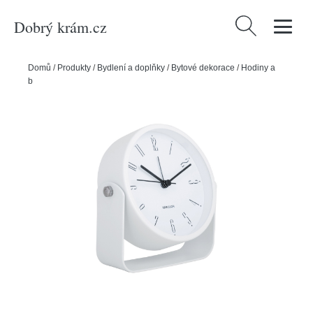
Dobrý krám.cz
Vyhledávání
Domů
/
Produkty
/
Bydlení a doplňky
/
Bytové dekorace
/
Hodiny a
budíky
/
Budíky
/
Karlsson 5989WH designový budík bílá, pr. 12 cm