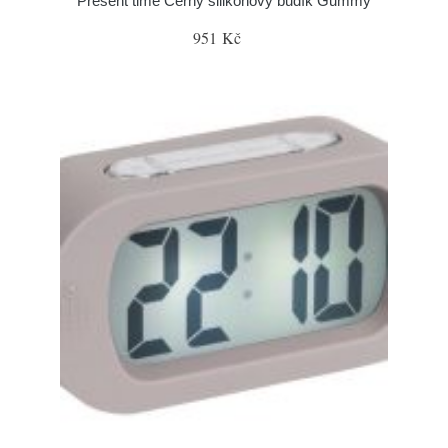
Present time Černý silikonový budík Gummy
951 Kč