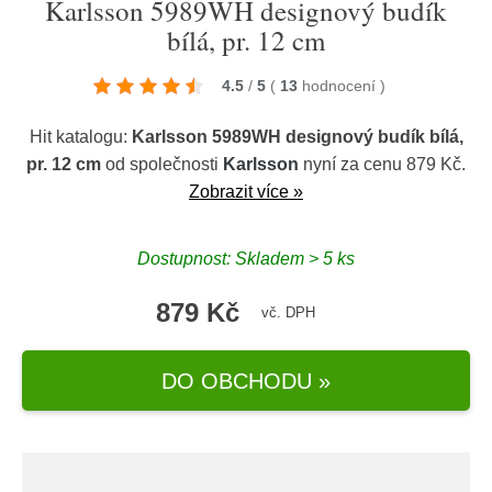
Karlsson 5989WH designový budík
bílá, pr. 12 cm
4.5
/
5
(
13
hodnocení
)
Hit katalogu:
Karlsson 5989WH designový budík bílá,
pr. 12 cm
od společnosti
Karlsson
nyní za cenu 879 Kč.
Zobrazit více »
Dostupnost: Skladem > 5 ks
879 Kč
vč. DPH
DO OBCHODU »