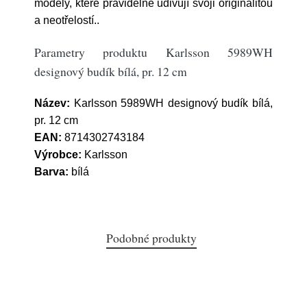
modely, které pravidelně udivují svoji originalitou
a neotřelostí..
Parametry produktu Karlsson 5989WH
designový budík bílá, pr. 12 cm
Název:
Karlsson 5989WH designový budík bílá,
pr. 12 cm
EAN:
8714302743184
Výrobce:
Karlsson
Barva:
bílá
Podobné produkty