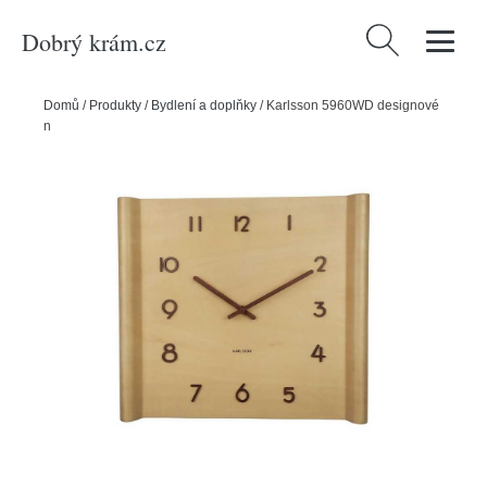
Dobrý krám.cz
Vyhledávání
Domů
/
Produkty
/
Bydlení a doplňky
/
Karlsson 5960WD designové
nástěnné hodiny 32 x 36 cm