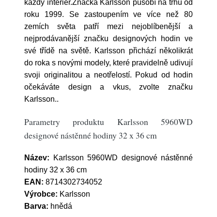
každý interiér.Značka Karlsson působí na trhu od
roku 1999. Se zastoupením ve více než 80
zemích světa patří mezi nejoblíbenější a
nejprodávanější značku designových hodin ve
své třídě na světě. Karlsson přichází několikrát
do roka s novými modely, které pravidelně udivují
svoji originalitou a neotřelostí. Pokud od hodin
očekáváte design a vkus, zvolte značku
Karlsson..
Parametry produktu Karlsson 5960WD
designové nástěnné hodiny 32 x 36 cm
Název:
Karlsson 5960WD designové nástěnné
hodiny 32 x 36 cm
EAN:
8714302734052
Výrobce:
Karlsson
Barva:
hnědá