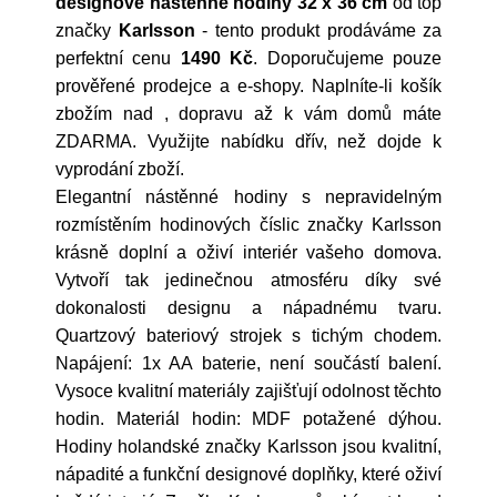
designové nástěnné hodiny 32 x 36 cm
od top
značky
Karlsson
- tento produkt prodáváme za
perfektní cenu
1490 Kč
. Doporučujeme pouze
prověřené prodejce a e-shopy. Naplníte-li košík
zbožím nad , dopravu až k vám domů máte
ZDARMA. Využijte nabídku dřív, než dojde k
vyprodání zboží.
Elegantní nástěnné hodiny s nepravidelným
rozmístěním hodinových číslic značky Karlsson
krásně doplní a oživí interiér vašeho domova.
Vytvoří tak jedinečnou atmosféru díky své
dokonalosti designu a nápadnému tvaru.
Quartzový bateriový strojek s tichým chodem.
Napájení: 1x AA baterie, není součástí balení.
Vysoce kvalitní materiály zajišťují odolnost těchto
hodin. Materiál hodin: MDF potažené dýhou.
Hodiny holandské značky Karlsson jsou kvalitní,
nápadité a funkční designové doplňky, které oživí