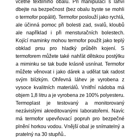
včetně textilního obalu. Při manipulaci s láhví
dbejte na bezpečnost (bez obalu byste se mohli
o termofor popálit). Termofor poslouží jako rychlá,
ale účinná pomoc při bolesti zad, svalů, kloubů
ale například i při mensturačních bolestech.
Kojící maminky mohou termofor použít jako teplý
obklad prsu pro hladký průběh kojení. S
termoforem můžete také nahřát dětskou postýlku
a miminku se tak bude krásně usnínat. Termofor
můžete věnovat i jako dárek a udělat tak radost
svým blízkým. Ohřevná láhev je vyrobena z
vysoce kvalitních materiálů. Vnitřní nádoba má
objem 1,8 litru a je vyrobena ze 100% polyesteru.
Termoplast je testovaný a monitorovaný
nezávislými akreditovanými laboratořemi. Navíc
má termofor upevňovací popruh pro bezpečné
plnění horkou vodou. Vnější obal je snímatelný a
pratelný na 30 stupňů..