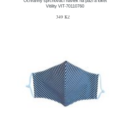
Ochranný sprchovací návlek na paži a loket
Vitility VIT-70110760
349 Kč