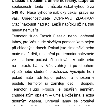
Classic s obalem z umělé kožešiny, taupe
od
společnosti
- tento hit můžete získat výhodně za
549 Kč
. Naše výhodné nabídky čekají právě na
vás. Upřednostňujete DOPRAVU ZDARMA?
Stačí nakoupit nad Kč. Lepší nabídku už na trhu
hledat nemusíte.
Termofor Hugo Frosch Classic, neboli ohřevná
láhev, pro Vás bude skvělým pomocníkem nejen
při chladných dnech. Pokud jste zimomřiví, nebo
máte malé děti, uplatnění pro termofor naleznete
ve chladném počasí při cestování, v autě nebo
na horách. Láhev Vás zahřeje i po dlouhém
výletě nebo studené procházce. Využijete ho i
pokud máte rádi teplo, pohodlí a lenošení v
posteli. Termofor si zamilují děti i dospělí.
Termofor Hugo Frosch je opatřen jemným,
chundelatým obalem – umělá kožešina s extra
dlouhým vlasem. Ohřevná láhev se prodává