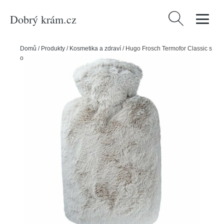
Dobrý krám.cz
Vyhledávání
Domů
/
Produkty
/
Kosmetika a zdraví
/
Hugo Frosch Termofor Classic s
obalem z umělé kožešiny, taupe