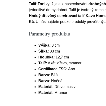
Talíř Tori
využijete k naservírování
drobnýc
jednotlivé druhy dobrot. Talíř je tvořený komb
Hnědý dřevěný servírovací talíř Kave Home
Kč
. U nás najdete pouze produkty prověřenýc
Parametry produktu
Výška:
3 cm
Šířka:
33 cm
Hloubka:
12,7 cm
Talíř:
Akát. dřevo, mramor
Certifikace FSC:
Ano
Barva:
Bílá
Barva:
Hnědá
Materiál:
Dřevo masiv
Materiál:
Mramor