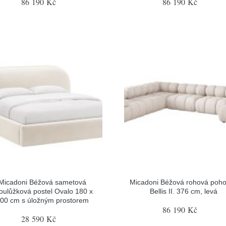
86 190 Kč
86 190 Kč
Micadoni Béžová sametová
Micadoni Béžová rohová poh
oulůžková postel Ovalo 180 x
Bellis II. 376 cm, levá
00 cm s úložným prostorem
86 190 Kč
28 590 Kč