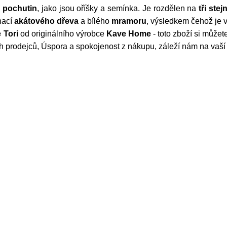
h
pochutin
, jako jsou oříšky a semínka. Je rozdělen na
tři ste
inací
akátového
dřeva
a bílého
mramoru
, výsledkem čehož je 
 Tori
od originálního výrobce
Kave Home
- toto zboží si může
h prodejců, Úspora a spokojenost z nákupu, záleží nám na vaší 