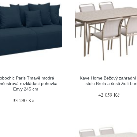
obochic Paris Tmavě modrá
Kave Home Béžový zahradní 
nšestrová rozkládací pohovka
stolu Brela a šesti židlí Lur
Envy 245 cm
42 059 Kč
33 290 Kč