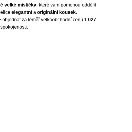
jně velké mističky
, které vám pomohou oddělit
velice
elegantní
a
originální
kousek
.
te objednat za téměř velkoobchodní cenu
1 027
spokojenosti.