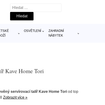
Vyhledávání
ĚTSKÉ
OSVĚTLENÍ
ZAHRADNÍ
BOŽÍ
NÁBYTEK
líř Kave Home Tori
věný servírovací talíř Kave Home Tori
od top
08
Zobrazit více »