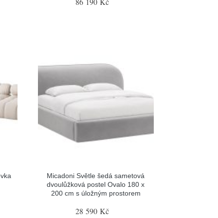
86 190 Kč
ovka
Micadoni Světle šedá sametová
dvoulůžková postel Ovalo 180 x
200 cm s úložným prostorem
28 590 Kč