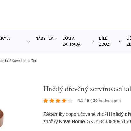
KY A
NÁBYTEK
DŮM A
BÍLÉ
D
ZAHRADA
ZBOŽÍ
Z
cí talíř Kave Home Tori
Hnědý dřevěný servírovací ta
4.1
/
5
(
30
hodnocení
)
Zákazníky doporučované zboží
Hnědý dře
značky
Kave Home
. SKU: 84338409515