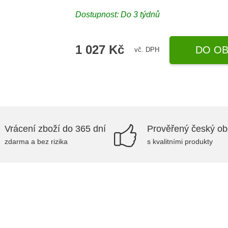
Dostupnost: Do 3 týdnů
1 027 Kč
DO OB
vč. DPH
Vrácení zboží do 365 dní
Prověřený český o
zdarma a bez rizika
s kvalitními produkty