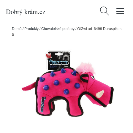
Dobrý krám.cz
Vyhledávání
Domů
/
Produkty
/
Chovatelské potřeby
/
GiGwi art. 6499 Duraspikes
textilní divočák růžový