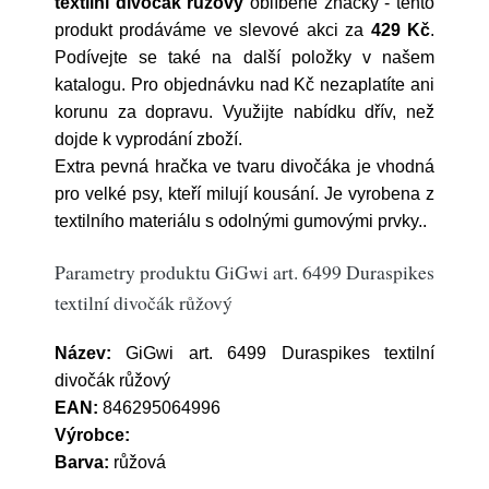
textilní divočák růžový
oblíbené značky
- tento
produkt prodáváme ve slevové akci za
429 Kč
.
Podívejte se také na další položky v našem
katalogu. Pro objednávku nad Kč nezaplatíte ani
korunu za dopravu. Využijte nabídku dřív, než
dojde k vyprodání zboží.
Extra pevná hračka ve tvaru divočáka je vhodná
pro velké psy, kteří milují kousání. Je vyrobena z
textilního materiálu s odolnými gumovými prvky..
Parametry produktu GiGwi art. 6499 Duraspikes
textilní divočák růžový
Název:
GiGwi art. 6499 Duraspikes textilní
divočák růžový
EAN:
846295064996
Výrobce:
Barva:
růžová